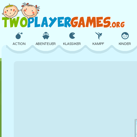
ACTION
ABENTEUER
KLASSIKER
KAMPF
KINDER
3D
FLUGZEUG
ALIEN
BALANCE
BASKETBALL
SCHLOSS
SCHACH
CRAZY
VERTEIDIGUNG
DINOSAURIER
MÄDCHEN
GOLF
SPRINGEN
MATHE
LABYRINTH