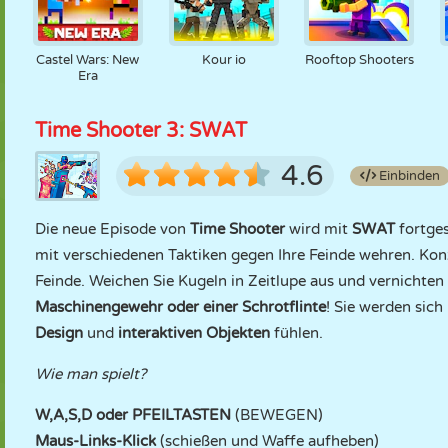
Castel Wars: New
Kour io
Rooftop Shooters
Era
Time Shooter 3: SWAT
4.6
Einbinden
Die neue Episode von
Time Shooter
wird mit
SWAT
fortges
mit verschiedenen Taktiken gegen Ihre Feinde wehren. Konz
Feinde. Weichen Sie Kugeln in Zeitlupe aus und vernichten
Maschinengewehr oder einer Schrotflinte
! Sie werden sic
Design
und
interaktiven Objekten
fühlen.
Wie man spielt?
W,A,S,D oder PFEILTASTEN
(BEWEGEN)
Maus-Links-Klick
(schießen und Waffe aufheben)