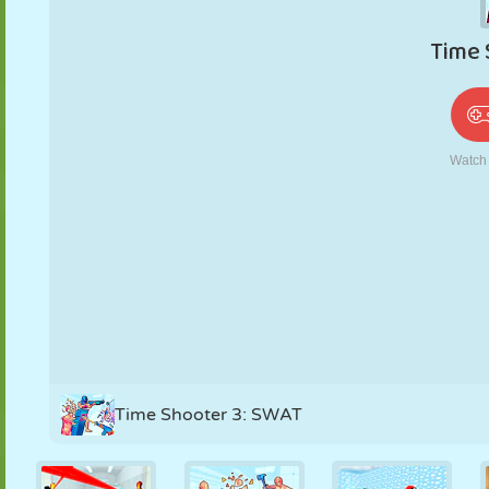
PUPPEN
RÄTSEL
REAKTION
RETRO
ROBOTER
STRATEGIE
STUNT
PANZER
TENNIS
TIC TAC TOE
Time Shooter 3: SWAT