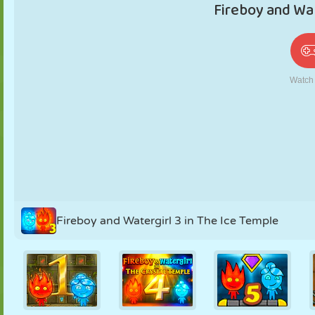
PUPPEN
RÄTSEL
REAKTION
RETRO
ROBOTER
STRATEGIE
STUNT
PANZER
TENNIS
TIC TAC TOE
Fireboy and Watergirl 3 in The Ice Temple