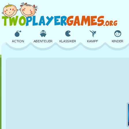
ACTION
ABENTEUER
KLASSIKER
KAMPF
KINDER
3D
FLUGZEUG
ALIEN
BALANCE
BASKETBALL
SCHLOSS
SCHACH
CRAZY
VERTEIDIGUNG
DINOSAURIER
MÄDCHEN
GOLF
SPRINGEN
MATHE
LABYRINTH