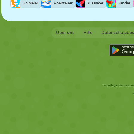
2 Spieler
Abenteuer
Klassiker
Kinder
Über uns
Hilfe
Datenschutzbe
TwoPlayerGames.org 
V