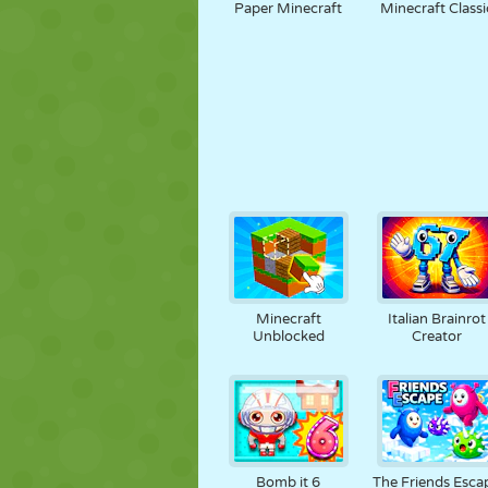
Paper Minecraft
Minecraft Classi
Minecraft
Italian Brainrot
Unblocked
Creator
Bomb it 6
The Friends Esca