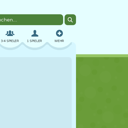
3-4 SPIELER
1 SPIELER
MEHR
BOMBER
BROWSER
AUTO
FLIEGEN
ESSEN
LUSTIG
PIXEL ART
PLATTFORM
POOL