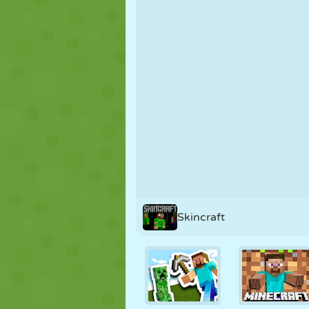
PUPPEN
RÄTSEL
REAKTION
STRATEGIE
STUNT
PANZER
Skincraft