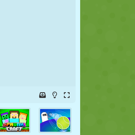
FUSSBALL
WELTRAUM
STICKMAN
KRIEG
WRESTLING
ZOMBIE