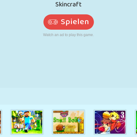
RETRO
ROBOTER
LAUFEN
SCHULE
SCHIESSEN
TENNIS
TIC TAC TOE
TOUCHSCREEN
TURM
LKW