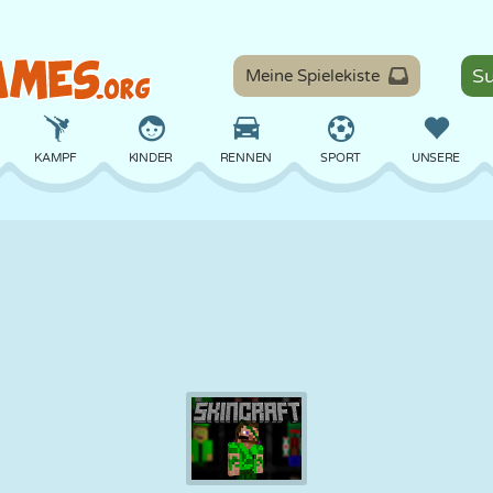
Meine Spielekiste
KAMPF
KINDER
RENNEN
SPORT
UNSERE
BALANCE
BASKETBALL
SCHLACHT
BILLARD
BRETT
VERTEIDIGUNG
DINOSAURIER
FAHREN
LERNEN
ESCAPE
MATHE
LABYRINTH
MONSTER
MOTORRAD
ONLINE