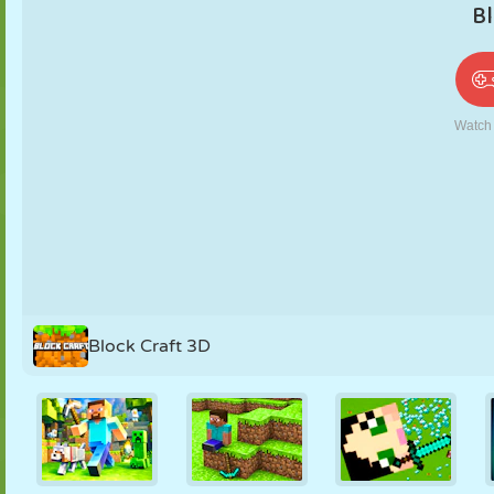
PUPPEN
RÄTSEL
REAKTION
RETRO
ROBOTER
STRATEGIE
STUNT
PANZER
TENNIS
TIC TAC TOE
Block Craft 3D