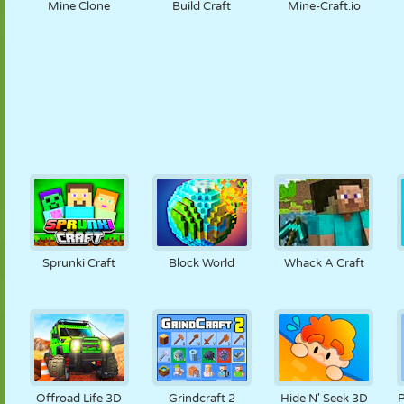
Mine Clone
Build Craft
Mine-Craft.io
Sprunki Craft
Block World
Whack A Craft
Offroad Life 3D
Grindcraft 2
Hide N' Seek 3D