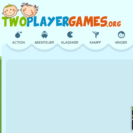
ACTION
ABENTEUER
KLASSIKER
KAMPF
KINDER
3D
FLUGZEUG
ALIEN
BALANCE
BASKETBALL
SCHLOSS
SCHACH
CRAZY
VERTEIDIGUNG
DINOSAURIER
MÄDCHEN
GOLF
SPRINGEN
MATHE
LABYRINTH