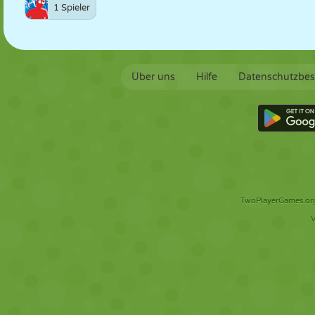
1 Spieler
Über uns
Hilfe
Datenschutzbe
TwoPlayerGames.org 
V