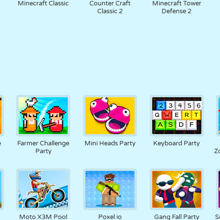
Minecraft Classic
Counter Craft
Minecraft Tower
Classic 2
Defense 2
e
Farmer Challenge
Mini Heads Party
Keyboard Party
Party
Z
a
Moto X3M Pool
Poxel io
Gang Fall Party
S