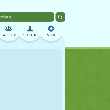
3-4 SPIELER
1 SPIELER
MEHR
BOMBER
BROWSER
AUTO
FLIEGEN
ESSEN
LUSTIG
PIXEL ART
PLATTFORM
POOL