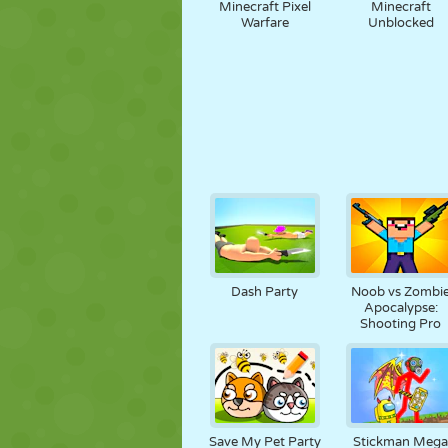
Minecraft Pixel
Minecraft
Warfare
Unblocked
Dash Party
Noob vs Zombi
Apocalypse:
Shooting Pro
Save My Pet Party
Stickman Meg