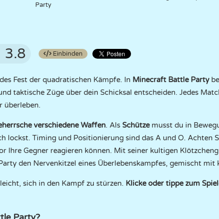
Party
3.8
Einbinden
ndes Fest der quadratischen Kämpfe. In
Minecraft Battle Party
be
xe und taktische Züge über dein Schicksal entscheiden. Jedes Matc
r überleben.
eherrsche verschiedene Waffen
. Als
Schütze
musst du in Bewegu
ch lockst. Timing und Positionierung sind das A und O. Achten S
vor Ihre Gegner reagieren können. Mit seiner kultigen Klötzche
Party den Nervenkitzel eines Überlebenskampfes, gemischt mit 
eicht, sich in den Kampf zu stürzen.
Klicke oder tippe zum Spie
tle Party?