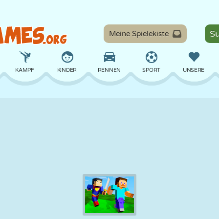
Meine Spielekiste
KAMPF
KINDER
RENNEN
SPORT
UNSERE
BALANCE
BASKETBALL
SCHLACHT
BILLARD
BRETT
VERTEIDIGUNG
DINOSAURIER
FAHREN
LERNEN
ESCAPE
MATHE
LABYRINTH
MONSTER
MOTORRAD
ONLINE