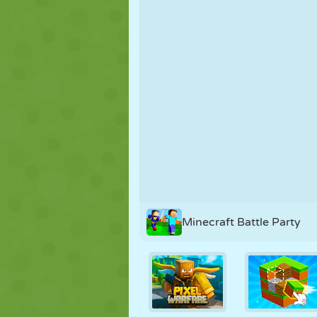
PUPPEN
RÄTSEL
REAKTION
STRATEGIE
STUNT
PANZER
Minecraft Battle Party