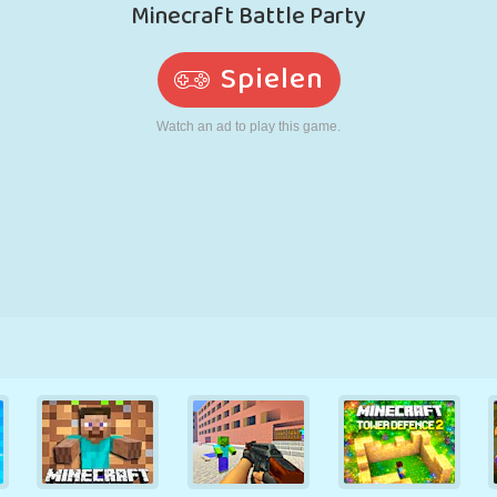
RETRO
ROBOTER
LAUFEN
SCHULE
SCHIESSEN
TENNIS
TIC TAC TOE
TOUCHSCREEN
TURM
LKW