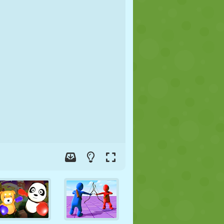
FUSSBALL
WELTRAUM
STICKMAN
KRIEG
WRESTLING
ZOMBIE