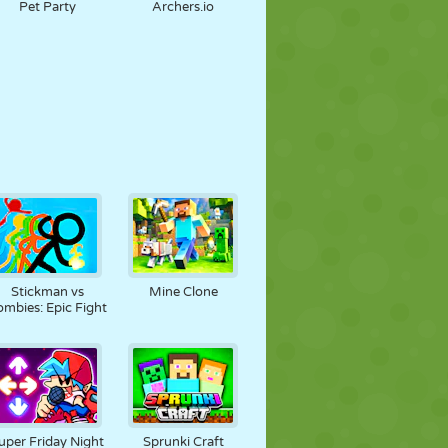
Pet Party
Archers.io
Stickman vs
Mine Clone
ombies: Epic Fight
uper Friday Night
Sprunki Craft