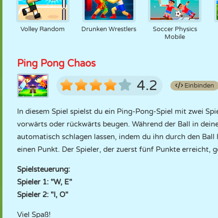
Volley Random
Drunken Wrestlers
Soccer Physics
Mobile
Ping Pong Chaos
4.2
Einbinden
In diesem Spiel spielst du ein Ping-Pong-Spiel mit zwei Spi
vorwärts oder rückwärts beugen. Während der Ball in deine
automatisch schlagen lassen, indem du ihn durch den Ball le
einen Punkt. Der Spieler, der zuerst fünf Punkte erreicht, g
Spielsteuerung:
Spieler 1: "W, E"
Spieler 2: "I, O"
Viel Spaß!