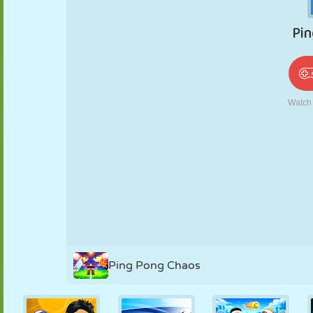
PUPPEN
RÄTSEL
REAKTION
RETRO
ROBOTER
STRATEGIE
STUNT
PANZER
TENNIS
TIC TAC TOE
Ping Pong Chaos