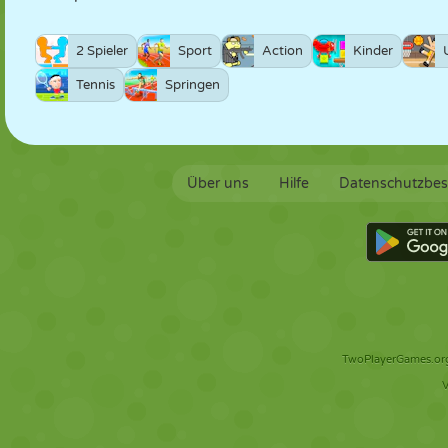
2 Spieler
Sport
Action
Kinder
Tennis
Springen
Über uns
Hilfe
Datenschutzbe
TwoPlayerGames.org 
V