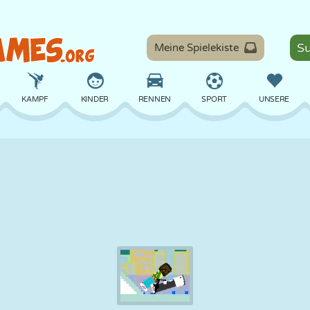
Meine Spielekiste
KAMPF
KINDER
RENNEN
SPORT
UNSERE
BALANCE
BASKETBALL
SCHLACHT
BILLARD
BRETT
VERTEIDIGUNG
DINOSAURIER
FAHREN
LERNEN
ESCAPE
MATHE
LABYRINTH
MONSTER
MOTORRAD
ONLINE