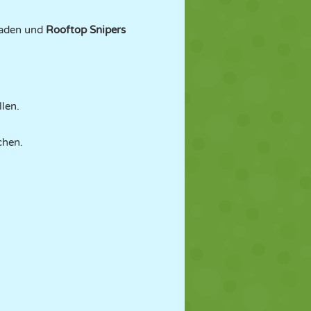
laden und
Rooftop Snipers
llen.
chen.