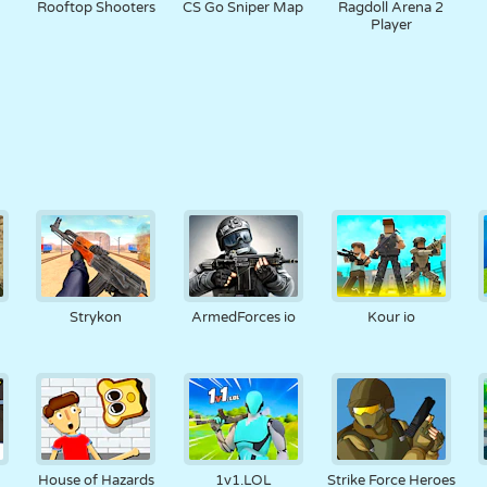
Rooftop Shooters
CS Go Sniper Map
Ragdoll Arena 2
Player
Strykon
ArmedForces io
Kour io
House of Hazards
1v1.LOL
Strike Force Heroes