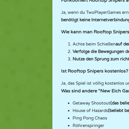
Funktioniert Rooftop Snipers a
Ja, wenn du TwoPlayerGames erne
benötigt keine Internetverbindun
Wie kann man Rooftop Snipers 
Achte beim Schießen
auf de
Verfolge die Bewegungen d
Nutze den Sprung zum richt
Ist Rooftop Snipers kostenlos?
Ja, das Spiel ist völlig kostenlos
Was sind andere "New Eich Ga
Getaway Shootout
(das beli
House of Hazards
(beliebt 
Ping Pong Chaos
Röhrenspringer