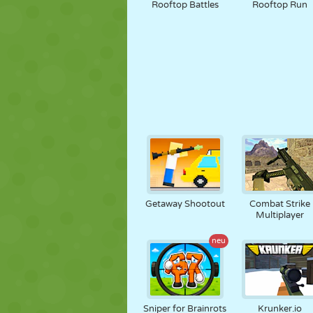
Rooftop Battles
Rooftop Run
Getaway Shootout
Combat Strike
Multiplayer
neu
Sniper for Brainrots
Krunker.io