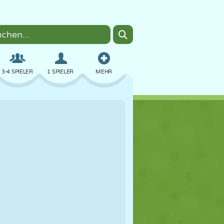
3-4 SPIELER
1 SPIELER
MEHR
BOMBER
BROWSER
AUTO
FLIEGEN
ESSEN
LUSTIG
PIXEL ART
PLATTFORM
POOL