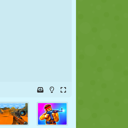
FUSSBALL
WELTRAUM
STICKMAN
KRIEG
WRESTLING
ZOMBIE