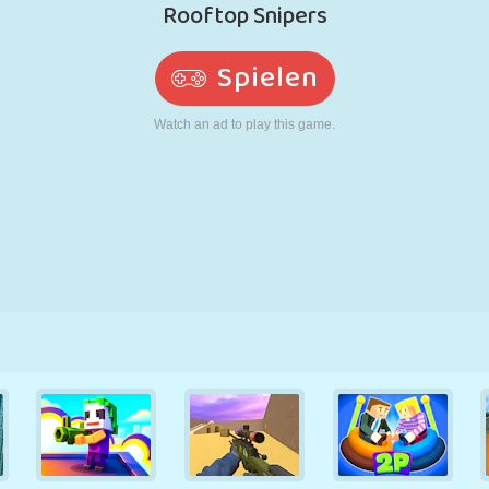
RETRO
ROBOTER
LAUFEN
SCHULE
SCHIESSEN
TENNIS
TIC TAC TOE
TOUCHSCREEN
TURM
LKW