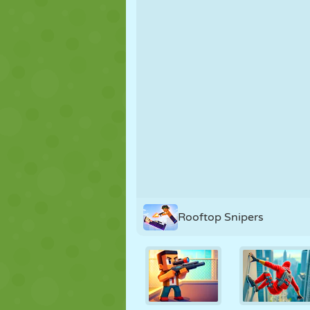
PUPPEN
RÄTSEL
REAKTION
STRATEGIE
STUNT
PANZER
Rooftop Snipers