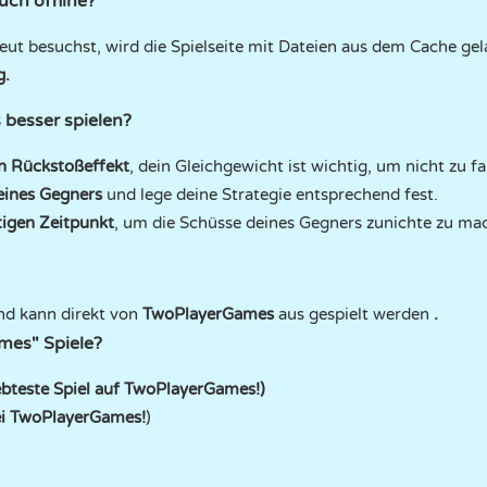
uch offline?
ut besuchst, wird die Spielseite mit Dateien aus dem Cache ge
g.
besser spielen?
n Rückstoßeffekt
, dein Gleichgewicht ist wichtig, um nicht zu fa
eines Gegners
und lege deine Strategie entsprechend fest.
igen Zeitpunkt
, um die Schüsse deines Gegners zunichte zu ma
 und kann direkt von
TwoPlayerGames
aus gespielt werden
.
mes" Spiele?
ebteste Spiel auf TwoPlayerGames!)
bei TwoPlayerGames!
)