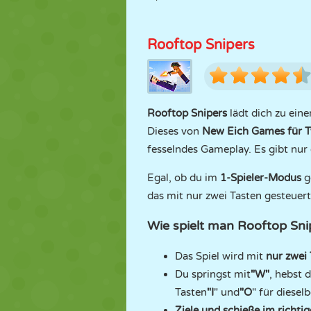
Rooftop Snipers
Rooftop Snipers
lädt dich zu ein
Dieses von
New Eich Games für 
fesselndes Gameplay. Es gibt nur
Egal, ob du im
1-Spieler-Modus
g
das mit nur zwei Tasten gesteuert
Wie spielt man Rooftop Sni
Das Spiel wird mit
nur zwei 
Du springst mit
"W"
, hebst 
Tasten
"I
" und
"O
" für diesel
Ziele und schieße im richt