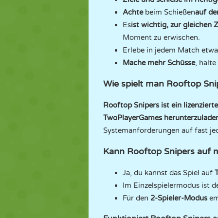
Achte
beim Schießen
auf de
Es
ist wichtig, zur gleichen
Moment zu erwischen.
Erlebe in jedem Match etw
Mache mehr Schüsse
, halt
Wie spielt man Rooftop Sni
Rooftop Snipers ist ein lizenzie
TwoPlayerGames herunterzulade
Systemanforderungen auf fast j
Kann Rooftop Snipers auf m
Ja, du kannst das Spiel auf
Im Einzelspielermodus ist d
Für den
2-Spieler-Modus
em