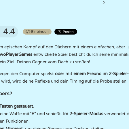
2
4.4
Einbinden
em epischen Kampf auf den Dächern mit einem einfachen, aber lu
TwoPlayerGames
entwickelte Spiel besticht durch seine minimalis
 ein Ziel: Deinen Gegner vom Dach zu stoßen!
egen den Computer spielst
oder mit einem Freund im 2-Spieler-
 wird, wird deine Reflexe und dein Timing auf die Probe stellen.
pers?
Tasten gesteuert.
deine Waffe mit
"E
" und schießt.
Im 2-Spieler-Modus
verwendet de
ben Funktionen.
igen Moment
, um deinen Gegner vom Dach zu stoßen.