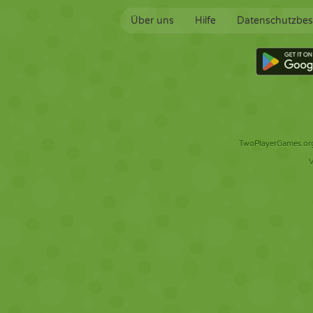
Über uns
Hilfe
Datenschutzbe
TwoPlayerGames.org 
V