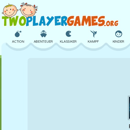
ACTION
ABENTEUER
KLASSIKER
KAMPF
KINDER
3D
FLUGZEUG
ALIEN
BALANCE
BASKETBALL
SCHLOSS
SCHACH
CRAZY
VERTEIDIGUNG
DINOSAURIER
MÄDCHEN
GOLF
SPRINGEN
MATHE
LABYRINTH