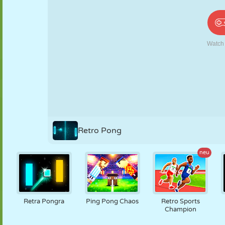
PUPPEN
RÄTSEL
REAKTION
RETRO
ROBOTER
STRATEGIE
STUNT
PANZER
TENNIS
TIC TAC TOE
Retro Pong
neu
Retra Pongra
Ping Pong Chaos
Retro Sports
Champion