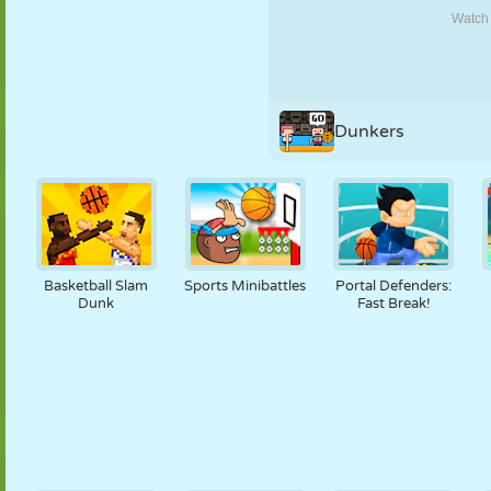
PUPPEN
RÄTSEL
REAKTION
RETRO
ROBOTER
STRATEGIE
STUNT
PANZER
TENNIS
TIC TAC TOE
Dunkers
Basketball Slam
Sports Minibattles
Portal Defenders:
Dunk
Fast Break!