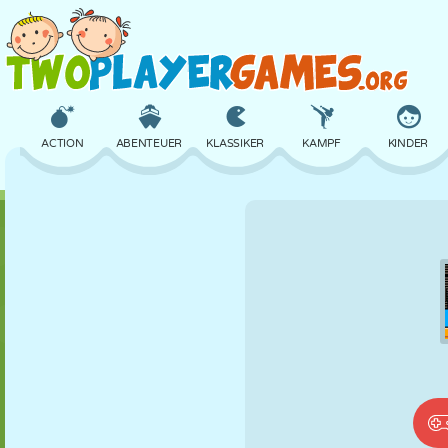
ACTION
ABENTEUER
KLASSIKER
KAMPF
KINDER
3D
FLUGZEUG
ALIEN
BALANCE
BASKETBALL
SCHLOSS
SCHACH
CRAZY
VERTEIDIGUNG
DINOSAURIER
MÄDCHEN
GOLF
SPRINGEN
MATHE
LABYRINTH