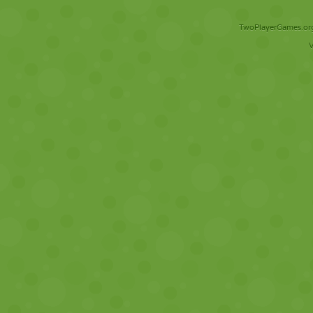
TwoPlayerGames.org 
V