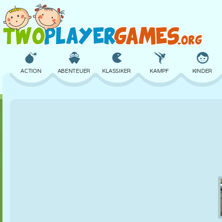
ACTION
ABENTEUER
KLASSIKER
KAMPF
KINDER
3D
FLUGZEUG
ALIEN
BALANCE
BASKETBALL
SCHLOSS
SCHACH
CRAZY
VERTEIDIGUNG
DINOSAURIER
MÄDCHEN
GOLF
SPRINGEN
MATHE
LABYRINTH