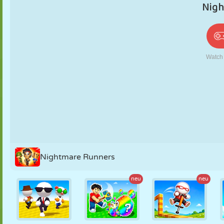
PUPPEN
RÄTSEL
REAKTION
RETRO
ROBOTER
STRATEGIE
STUNT
PANZER
TENNIS
TIC TAC TOE
Nightmare Runners
neu
neu