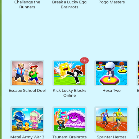
Challenge the
Break a Lucky Egg
Pogo Masters
Runners
Brainrots
neu
Escape School Duel
Kick Lucky Blocks
Hexa Two
E
Online
Metal Army War 3
Tsunami Brainrots
Sprinter Heroes
T