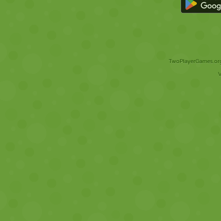
TwoPlayerGames.org 
V