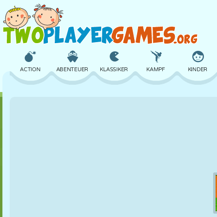
ACTION
ABENTEUER
KLASSIKER
KAMPF
KINDER
3D
FLUGZEUG
ALIEN
BALANCE
BASKETBALL
SCHLOSS
SCHACH
CRAZY
VERTEIDIGUNG
DINOSAURIER
MÄDCHEN
GOLF
SPRINGEN
MATHE
LABYRINTH