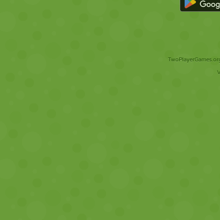
TwoPlayerGames.org 
V