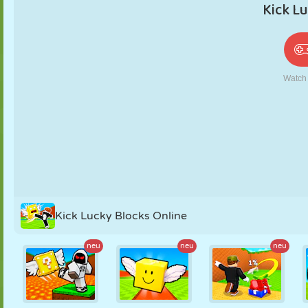
PUPPEN
RÄTSEL
REAKTION
RETRO
ROBOTER
STRATEGIE
STUNT
PANZER
TENNIS
TIC TAC TOE
Kick Lucky Blocks Online
neu
neu
neu