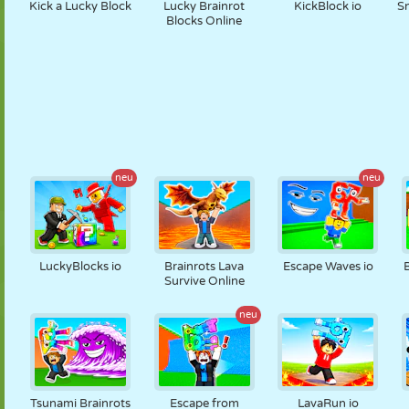
Kick a Lucky Block
Lucky Brainrot
KickBlock io
Sn
Blocks Online
neu
neu
LuckyBlocks io
Brainrots Lava
Escape Waves io
Survive Online
neu
Tsunami Brainrots
Escape from
LavaRun io