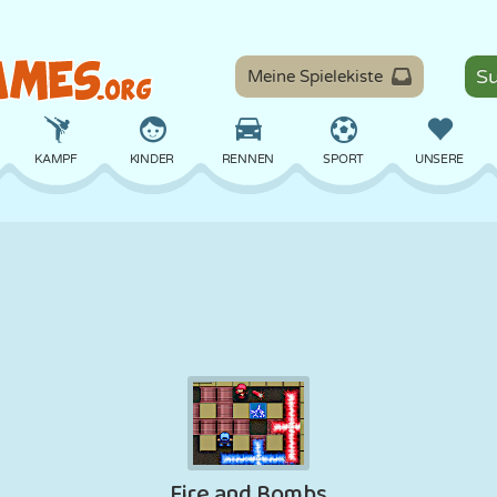
Meine Spielekiste
KAMPF
KINDER
RENNEN
SPORT
UNSERE
BALANCE
BASKETBALL
SCHLACHT
BILLARD
BRETT
VERTEIDIGUNG
DINOSAURIER
FAHREN
LERNEN
ESCAPE
MATHE
LABYRINTH
MONSTER
MOTORRAD
ONLINE