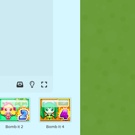
FUSSBALL
WELTRAUM
STICKMAN
KRIEG
WRESTLING
ZOMBIE
Bomb it 2
Bomb It 4