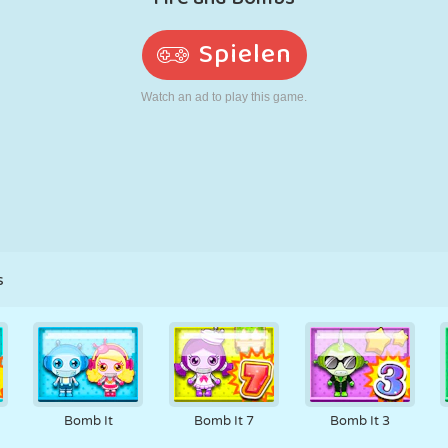
RETRO
ROBOTER
LAUFEN
SCHULE
SCHIESSEN
TENNIS
TIC TAC TOE
TOUCHSCREEN
TURM
LKW
s
Bomb It
Bomb It 7
Bomb It 3