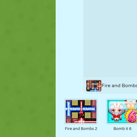
PUPPEN
RÄTSEL
REAKTION
STRATEGIE
STUNT
PANZER
Fire and Bomb
Fire and Bombs 2
Bomb it 6