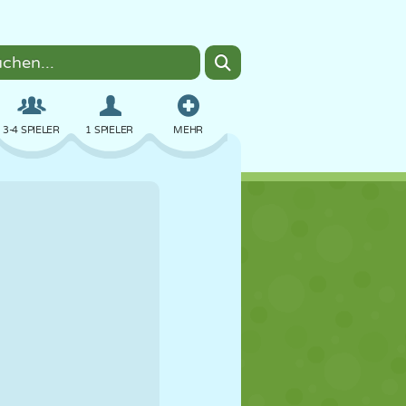
3-4 SPIELER
1 SPIELER
MEHR
BOMBER
BROWSER
AUTO
FLIEGEN
ESSEN
LUSTIG
PIXEL ART
PLATTFORM
POOL