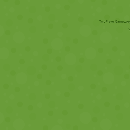
TwoPlayerGames.org 
V