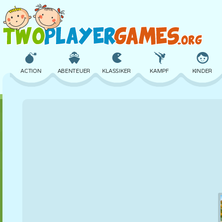
ACTION
ABENTEUER
KLASSIKER
KAMPF
KINDER
3D
FLUGZEUG
ALIEN
BALANCE
BASKETBALL
SCHLOSS
SCHACH
CRAZY
VERTEIDIGUNG
DINOSAURIER
MÄDCHEN
GOLF
SPRINGEN
MATHE
LABYRINTH