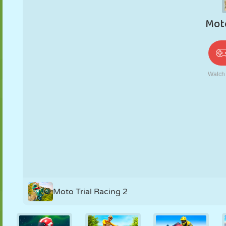
PUPPEN
RÄTSEL
REAKTION
RETRO
ROBOTER
STRATEGIE
STUNT
PANZER
TENNIS
TIC TAC TOE
Moto Trial Racing 2