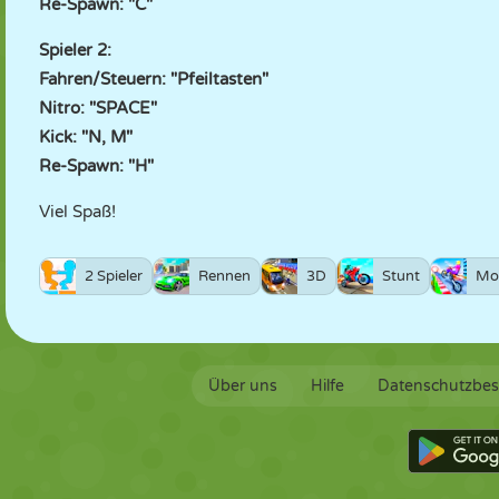
Re-Spawn: "C"
Spieler 2:
Fahren/Steuern: "Pfeiltasten"
Nitro: "SPACE"
Kick: "N, M"
Re-Spawn: "H"
Viel Spaß!
2 Spieler
Rennen
3D
Stunt
Mo
Über uns
Hilfe
Datenschutzbe