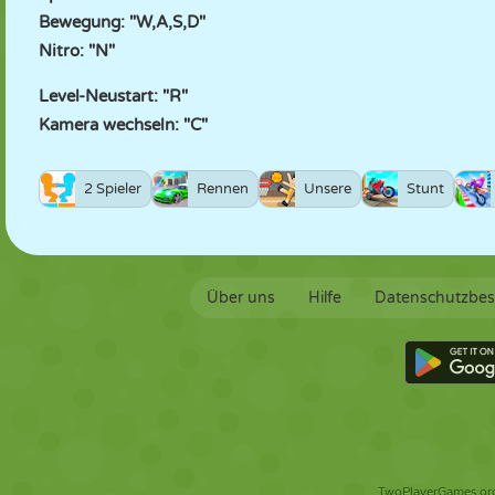
Bewegung: "W,A,S,D"
Nitro: "N"
Level-Neustart: "R"
Kamera wechseln: "C"
2 Spieler
Rennen
Unsere
Stunt
Über uns
Hilfe
Datenschutzbe
TwoPlayerGames.org 