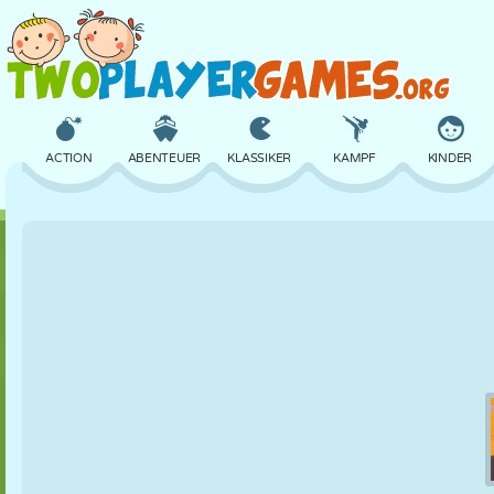
ACTION
ABENTEUER
KLASSIKER
KAMPF
KINDER
3D
FLUGZEUG
ALIEN
BALANCE
BASKETBALL
SCHLOSS
SCHACH
CRAZY
VERTEIDIGUNG
DINOSAURIER
MÄDCHEN
GOLF
SPRINGEN
MATHE
LABYRINTH