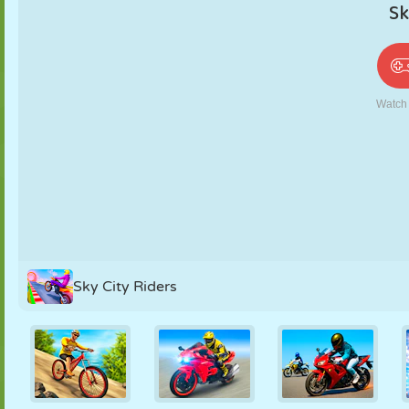
PUPPEN
RÄTSEL
REAKTION
RETRO
ROBOTER
STRATEGIE
STUNT
PANZER
TENNIS
TIC TAC TOE
Sky City Riders