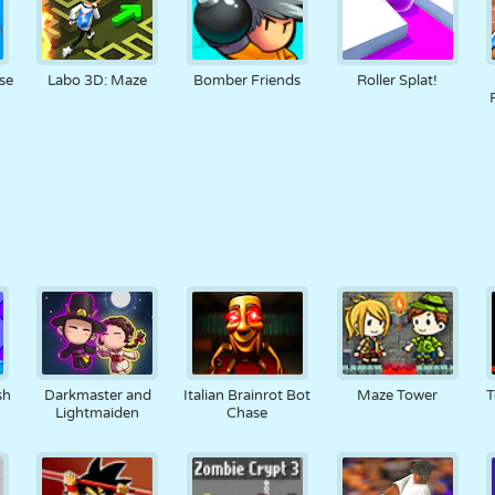
se
Labo 3D: Maze
Bomber Friends
Roller Splat!
sh
Darkmaster and
Italian Brainrot Bot
Maze Tower
T
Lightmaiden
Chase