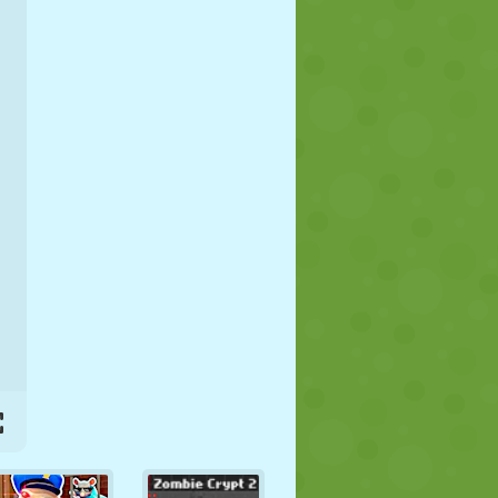
FUSSBALL
WELTRAUM
STICKMAN
KRIEG
WRESTLING
ZOMBIE