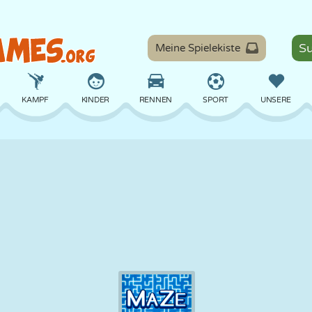
Meine Spielekiste
KAMPF
KINDER
RENNEN
SPORT
UNSERE
BALANCE
BASKETBALL
SCHLACHT
BILLARD
BRETT
VERTEIDIGUNG
DINOSAURIER
FAHREN
LERNEN
ESCAPE
MATHE
LABYRINTH
MONSTER
MOTORRAD
ONLINE