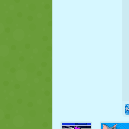
PUPPEN
RÄTSEL
REAKTION
STRATEGIE
STUNT
PANZER