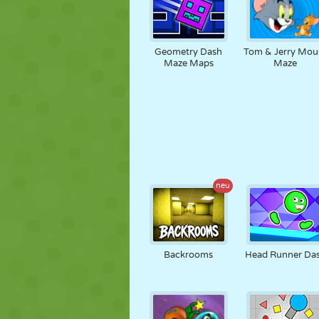
Geometry Dash
Tom & Jerry Mou
Maze Maps
Maze
neu
Backrooms
Head Runner Da