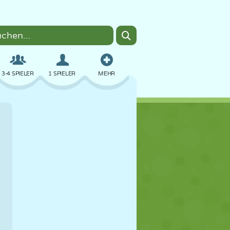
3-4 SPIELER
1 SPIELER
MEHR
BOMBER
BROWSER
AUTO
FLIEGEN
ESSEN
LUSTIG
PIXEL ART
PLATTFORM
POOL