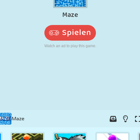
RETRO
ROBOTER
LAUFEN
SCHULE
SCHIESSEN
TENNIS
TIC TAC TOE
TOUCHSCREEN
TURM
LKW
Maze