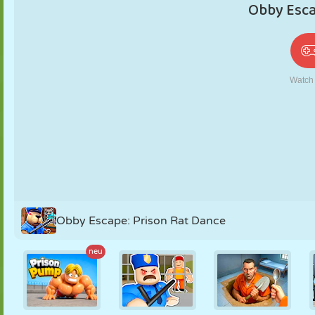
PUPPEN
RÄTSEL
REAKTION
RETRO
ROBOTER
STRATEGIE
STUNT
PANZER
TENNIS
TIC TAC TOE
Obby Escape: Prison Rat Dance
neu