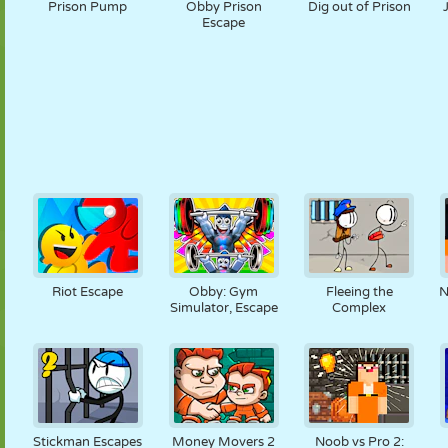
Prison Pump
Obby Prison
Dig out of Prison
Escape
Riot Escape
Obby: Gym
Fleeing the
N
Simulator, Escape
Complex
Stickman Escapes
Money Movers 2
Noob vs Pro 2: