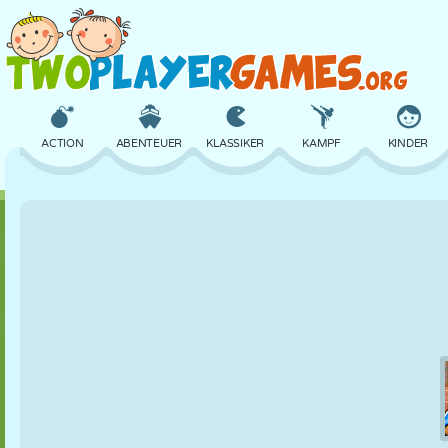
ACTION
ABENTEUER
KLASSIKER
KAMPF
KINDER
3D
FLUGZEUG
ALIEN
BALANCE
BASKETBALL
SCHLOSS
SCHACH
CRAZY
VERTEIDIGUNG
DINOSAURIER
MÄDCHEN
GOLF
SPRINGEN
MATHE
LABYRINTH