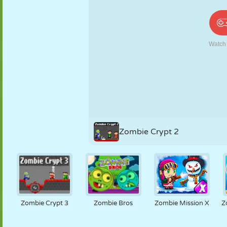
PUPPEN
RÄTSEL
REAKTION
RETRO
ROBOTER
STRATEGIE
STUNT
PANZER
TENNIS
TIC TAC TOE
Zombie Crypt 2
Zombie Crypt 3
Zombie Bros
Zombie Mission X
Z