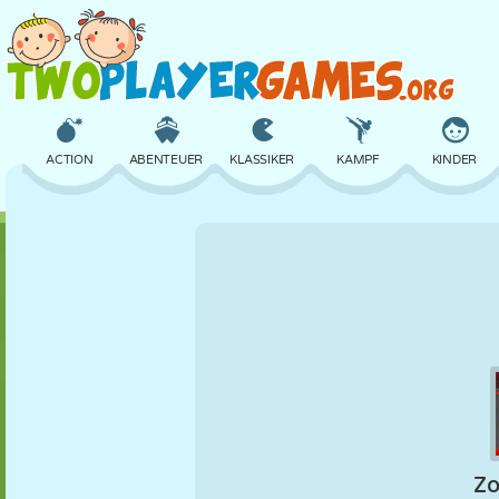
ACTION
ABENTEUER
KLASSIKER
KAMPF
KINDER
3D
FLUGZEUG
ALIEN
BALANCE
BASKETBALL
SCHLOSS
SCHACH
CRAZY
VERTEIDIGUNG
DINOSAURIER
MÄDCHEN
GOLF
SPRINGEN
MATHE
LABYRINTH