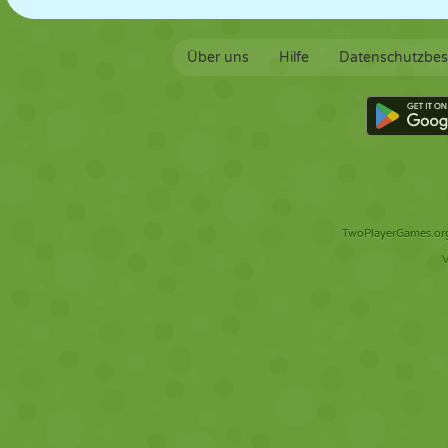
Über uns
Hilfe
Datenschutzbe
TwoPlayerGames.org 
V