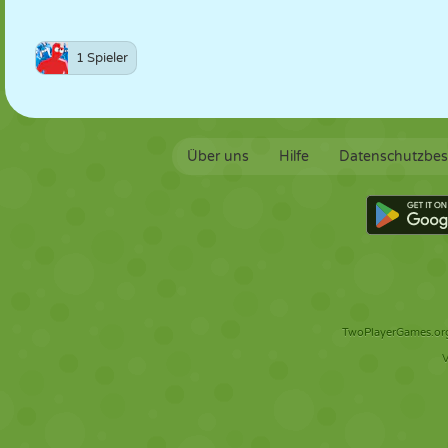
1 Spieler
Über uns
Hilfe
Datenschutzbe
TwoPlayerGames.org 
V