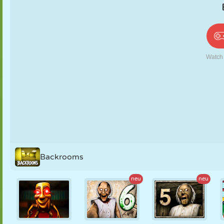
PUPPEN
RÄTSEL
REAKTION
RETRO
ROBOTER
STRATEGIE
STUNT
PANZER
TENNIS
TIC TAC TOE
Backrooms
neu
neu