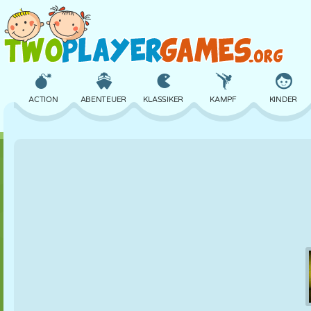
ACTION
ABENTEUER
KLASSIKER
KAMPF
KINDER
3D
FLUGZEUG
ALIEN
BALANCE
BASKETBALL
SCHLOSS
SCHACH
CRAZY
VERTEIDIGUNG
DINOSAURIER
MÄDCHEN
GOLF
SPRINGEN
MATHE
LABYRINTH