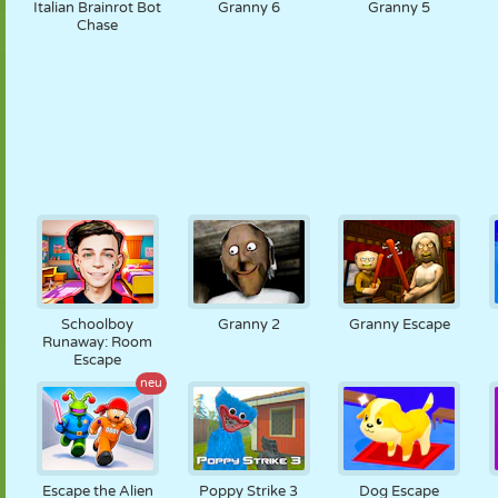
Italian Brainrot Bot
Granny 6
Granny 5
Chase
Schoolboy
Granny 2
Granny Escape
Runaway: Room
Escape
neu
Escape the Alien
Poppy Strike 3
Dog Escape