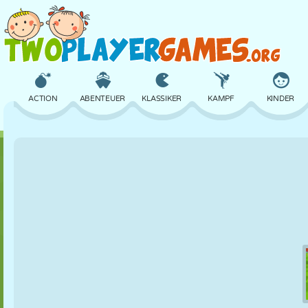
ACTION
ABENTEUER
KLASSIKER
KAMPF
KINDER
3D
FLUGZEUG
ALIEN
BALANCE
BASKETBALL
SCHLOSS
SCHACH
CRAZY
VERTEIDIGUNG
DINOSAURIER
MÄDCHEN
GOLF
SPRINGEN
MATHE
LABYRINTH