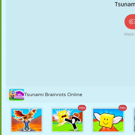
PUPPEN
RÄTSEL
REAKTION
RETRO
ROBOTER
STRATEGIE
STUNT
PANZER
TENNIS
TIC TAC TOE
Tsunami Brainrots Online
neu
neu