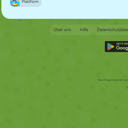
Plattform
Über uns
Hilfe
Datenschutzbe
TwoPlayerGames.org 
V