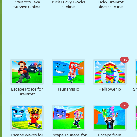
Brainrots Lava
Kick Lucky Blocks
Lucky Brainrot
Survive Online
Online
Blocks Online
neu
Escape Police for
Tsunamis io
HellTower io
Sn
Brainrots
neu
Escape Waves for
Escape Tsunami for
Escape from