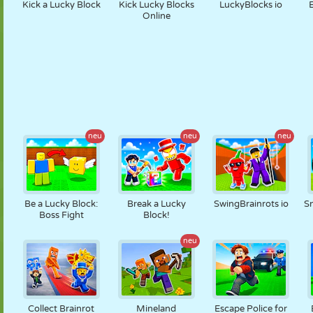
Kick a Lucky Block
Kick Lucky Blocks
LuckyBlocks io
Online
neu
neu
neu
Be a Lucky Block:
Break a Lucky
SwingBrainrots io
Sn
Boss Fight
Block!
neu
Collect Brainrot
Mineland
Escape Police for