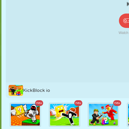
PUPPEN
RÄTSEL
REAKTION
RETRO
ROBOTER
STRATEGIE
STUNT
PANZER
TENNIS
TIC TAC TOE
KickBlock io
neu
neu
neu