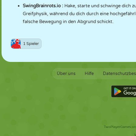
SwingBrainrots.io
:
Hake, starte und schwinge dich z
Greifphysik, während du dich durch eine hochgefährli
falsche Bewegung in den Abgrund schickt.
1 Spieler
Über uns
Hilfe
Datenschutzbe
TwoPlayerGames.org 
V