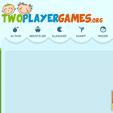
ACTION
ABENTEUER
KLASSIKER
KAMPF
KINDER
3D
FLUGZEUG
ALIEN
BALANCE
BASKETBALL
SCHLOSS
SCHACH
CRAZY
VERTEIDIGUNG
DINOSAURIER
MÄDCHEN
GOLF
SPRINGEN
MATHE
LABYRINTH