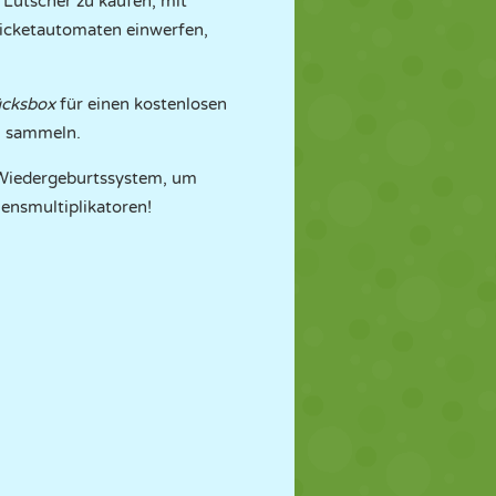
Lutscher zu kaufen, mit
 Ticketautomaten einwerfen,
ücksbox
für einen kostenlosen
u sammeln.
 Wiedergeburtssystem, um
ensmultiplikatoren!