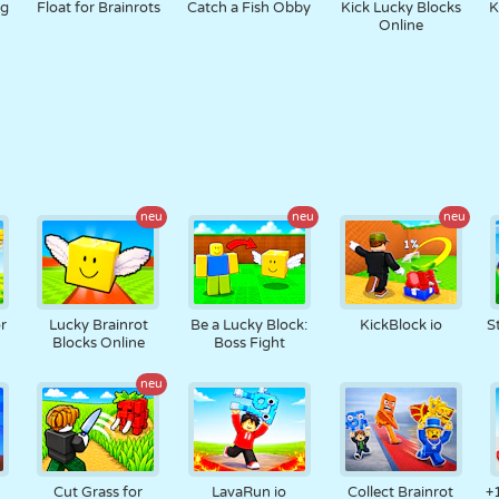
gg
Float for Brainrots
Catch a Fish Obby
Kick Lucky Blocks
K
Online
neu
neu
neu
r
Lucky Brainrot
Be a Lucky Block:
KickBlock io
S
Blocks Online
Boss Fight
neu
Cut Grass for
LavaRun io
Collect Brainrot
+