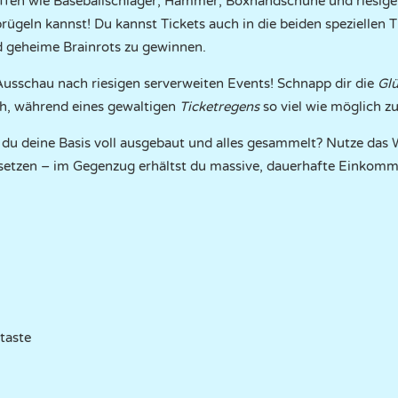
en wie Baseballschläger, Hämmer, Boxhandschuhe und riesige 
rügeln kannst! Du kannst Tickets auch in die beiden speziellen
 geheime Brainrots zu gewinnen.
usschau nach riesigen serverweiten Events! Schnapp dir die
Gl
ch, während eines gewaltigen
Ticketregens
so viel wie möglich z
du deine Basis voll ausgebaut und alles gesammelt? Nutze das
usetzen – im Gegenzug erhältst du massive, dauerhafte Einkomm
taste