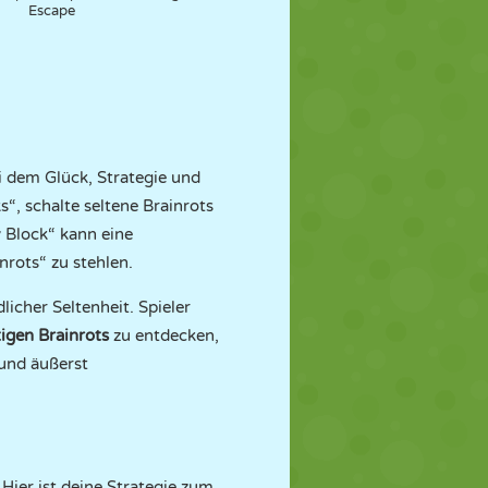
Escape
i dem Glück, Strategie und
“, schalte seltene Brainrots
y Block“ kann eine
nrots“ zu stehlen.
licher Seltenheit. Spieler
tigen Brainrots
zu entdecken,
 und äußerst
Hier ist deine Strategie zum