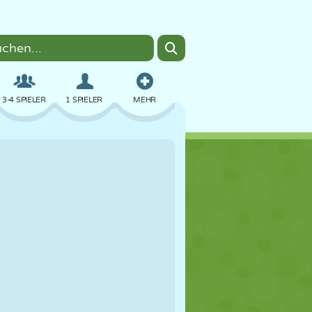
3-4 SPIELER
1 SPIELER
MEHR
BOMBER
BROWSER
AUTO
FLIEGEN
ESSEN
LUSTIG
PIXEL ART
PLATTFORM
POOL