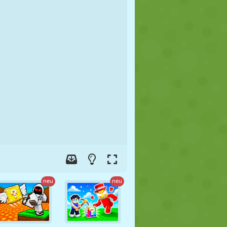
FUSSBALL
WELTRAUM
STICKMAN
KRIEG
WRESTLING
ZOMBIE
neu
neu