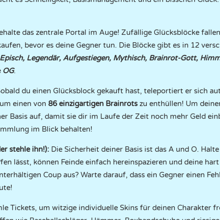
halte das zentrale Portal im Auge! Zufällige Glücksblöcke fallen
kaufen, bevor es deine Gegner tun. Die Blöcke gibt es in 12 vers
Episch, Legendär, Aufgestiegen, Mythisch, Brainrot-Gott, Himm
e
OG
.
obald du einen Glücksblock gekauft hast, teleportiert er sich au
, um einen von
86 einzigartigen Brainrots
zu enthüllen! Um deine
ner Basis auf, damit sie dir im Laufe der Zeit noch mehr Geld ei
mmlung im Blick behalten!
r stehle ihn!):
Die Sicherheit deiner Basis ist das A und O. Halt
fen lässt, können Feinde einfach hereinspazieren und deine har
interhältigen Coup aus? Warte darauf, dass ein Gegner einen Fehl
ute!
 Tickets, um witzige individuelle Skins für deinen Charakter f