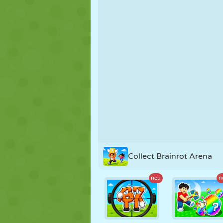
PUPPEN
RÄTSEL
REAKTION
STRATEGIE
STUNT
PANZER
Collect Brainrot Arena
neu
n