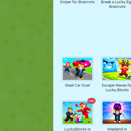
Sniper for Brainrots
Break a Lucky E
Brainrots
Steal Car Duel
Escape Waves fo
Lucky Blocks
neu
LuckyBlocks io
Meeland io