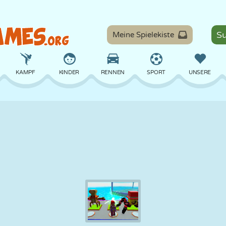
Meine Spielekiste
KAMPF
KINDER
RENNEN
SPORT
UNSERE
BALANCE
BASKETBALL
SCHLACHT
BILLARD
BRETT
VERTEIDIGUNG
DINOSAURIER
FAHREN
LERNEN
ESCAPE
MATHE
LABYRINTH
MONSTER
MOTORRAD
ONLINE