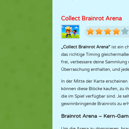
Collect Brainrot Arena
„Collect Brainrot Arena“
ist ein 
das richtige Timing gleichermaßen
frei, verbessere deine Sammlung u
Überraschung enthalten, und jeder
In der Mitte der Karte erscheinen
können diese Blöcke kaufen, zu i
die im Spiel verfügbar sind. Je s
gewinnbringende Brainrots zu erh
Brainrot Arena – Kern-Gam
Um die Arena zu dominieren, brau