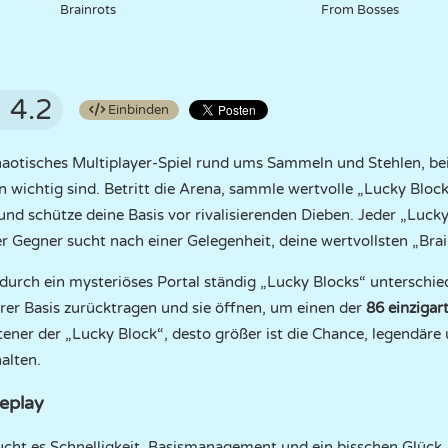
Brainrots
From Bosses
4.2
Einbinden
chaotisches Multiplayer-Spiel rund ums Sammeln und Stehlen, be
 wichtig sind. Betritt die Arena, sammle wertvolle „Lucky Blocks
nd schütze deine Basis vor rivalisierenden Dieben. Jeder „Luck
 Gegner sucht nach einer Gelegenheit, deine wertvollsten „Brai
 durch ein mysteriöses Portal ständig „Lucky Blocks“ unterschied
hrer Basis zurücktragen und sie öffnen, um einen der
86 einzigar
eltener der „Lucky Block“, desto größer ist die Chance, legendäre
alten.
eplay
cht es Schnelligkeit, Basismanagement und ein bisschen Glück. 