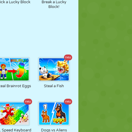
ick a Lucky Block
Break a Lucky
Block!
neu
teal Brainrot Eggs
Steal a Fish
neu
neu
1 Speed Keyboard
Dogs vs Aliens