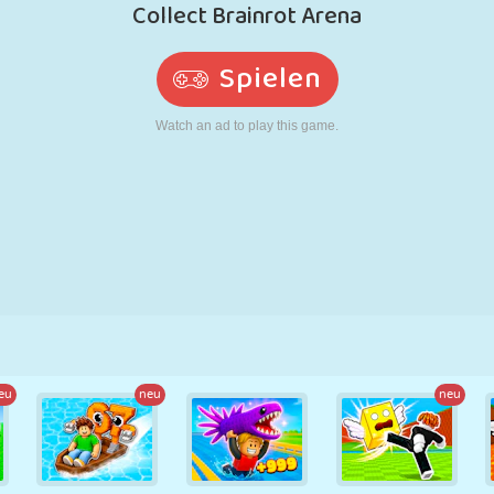
RETRO
ROBOTER
LAUFEN
SCHULE
SCHIESSEN
TENNIS
TIC TAC TOE
TOUCHSCREEN
TURM
LKW
eu
neu
neu