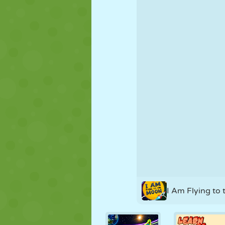
PUPPEN
RÄTSEL
REAKTION
STRATEGIE
STUNT
PANZER
I Am Flying to