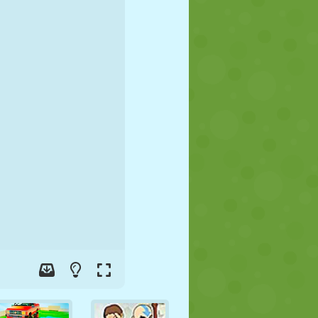
FUSSBALL
WELTRAUM
STICKMAN
KRIEG
WRESTLING
ZOMBIE