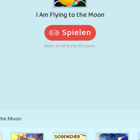
RETRO
ROBOTER
LAUFEN
SCHULE
SCHIESSEN
TENNIS
TIC TAC TOE
TOUCHSCREEN
TURM
LKW
 the Moon