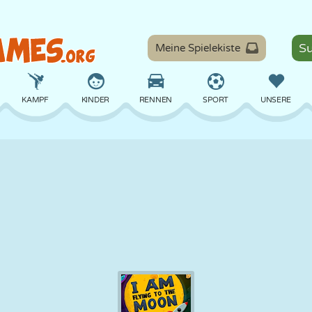
Meine Spielekiste
KAMPF
KINDER
RENNEN
SPORT
UNSERE
BALANCE
BASKETBALL
SCHLACHT
BILLARD
BRETT
VERTEIDIGUNG
DINOSAURIER
FAHREN
LERNEN
ESCAPE
MATHE
LABYRINTH
MONSTER
MOTORRAD
ONLINE