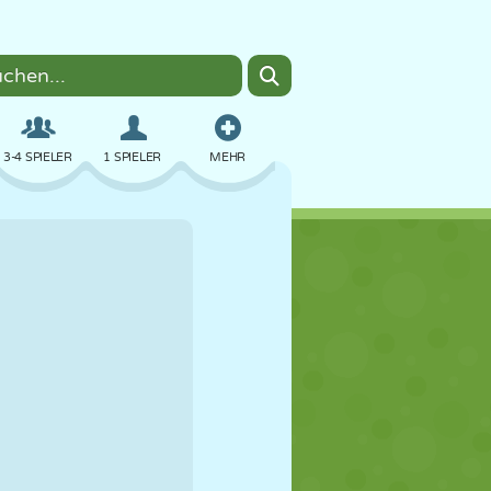
3-4 SPIELER
1 SPIELER
MEHR
BOMBER
BROWSER
AUTO
FLIEGEN
ESSEN
LUSTIG
PIXEL ART
PLATTFORM
POOL