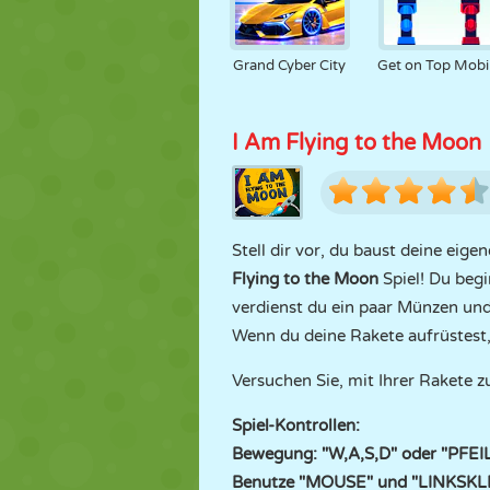
Grand Cyber City
Get on Top Mobi
I Am Flying to the Moon
Stell dir vor, du baust deine eig
Flying to the Moon
Spiel! Du begi
verdienst du ein paar Münzen und
Wenn du deine Rakete aufrüstest, 
Versuchen Sie, mit Ihrer Rakete
Spiel-Kontrollen:
Bewegung: "W,A,S,D" oder "PFE
Benutze "MOUSE" und "LINKSKLIC