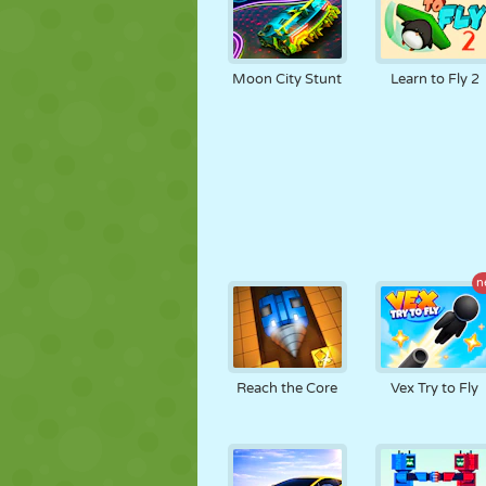
Moon City Stunt
Learn to Fly 2
n
Reach the Core
Vex Try to Fly