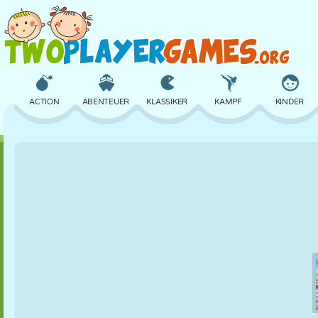
ACTION
ABENTEUER
KLASSIKER
KAMPF
KINDER
3D
FLUGZEUG
ALIEN
BALANCE
BASKETBALL
SCHLOSS
SCHACH
CRAZY
VERTEIDIGUNG
DINOSAURIER
MÄDCHEN
GOLF
SPRINGEN
MATHE
LABYRINTH