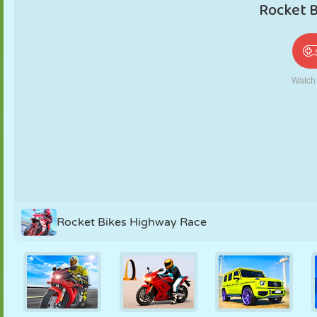
PUPPEN
RÄTSEL
REAKTION
RETRO
ROBOTER
STRATEGIE
STUNT
PANZER
TENNIS
TIC TAC TOE
Rocket Bikes Highway Race