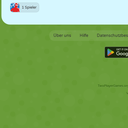
1 Spieler
Über uns
Hilfe
Datenschutzbe
TwoPlayerGames.org 
V