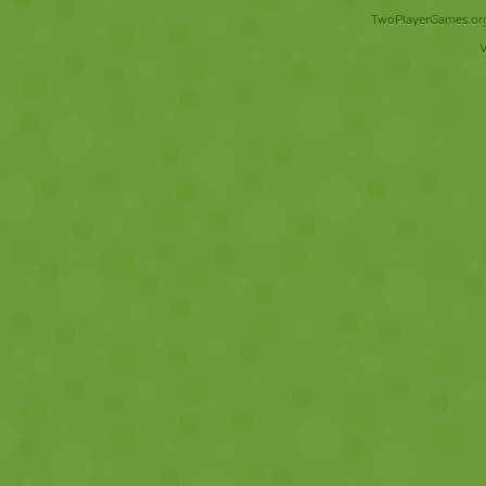
TwoPlayerGames.org 
V