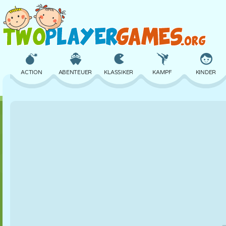
ACTION
ABENTEUER
KLASSIKER
KAMPF
KINDER
3D
FLUGZEUG
ALIEN
BALANCE
BASKETBALL
SCHLOSS
SCHACH
CRAZY
VERTEIDIGUNG
DINOSAURIER
MÄDCHEN
GOLF
SPRINGEN
MATHE
LABYRINTH