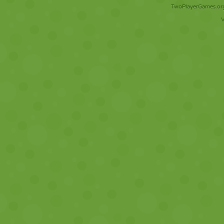
TwoPlayerGames.org 
V