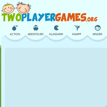
ACTION
ABENTEUER
KLASSIKER
KAMPF
KINDER
3D
FLUGZEUG
ALIEN
BALANCE
BASKETBALL
SCHLOSS
SCHACH
CRAZY
VERTEIDIGUNG
DINOSAURIER
MÄDCHEN
GOLF
SPRINGEN
MATHE
LABYRINTH