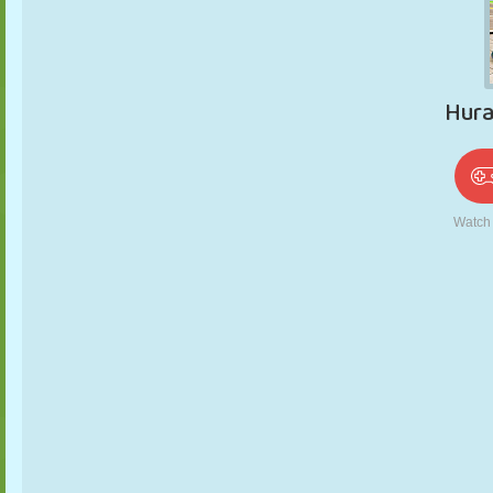
PUPPEN
RÄTSEL
REAKTION
RETRO
ROBOTER
STRATEGIE
STUNT
PANZER
TENNIS
TIC TAC TOE