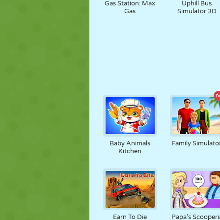
Gas Station: Max
Uphill Bus
Gas
Simulator 3D
n
Baby Animals
Family Simulato
Kitchen
Earn To Die
Papa's Scooperi