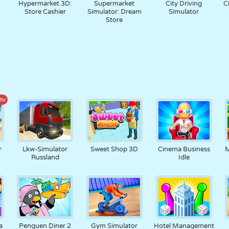
Hypermarket 3D:
Supermarket
City Driving
C
Store Cashier
Simulator: Dream
Simulator
Store
eu
r
Lkw-Simulator
Sweet Shop 3D
Cinema Business
M
Russland
Idle
a
Penguen Diner 2
Gym Simulator
Hotel Management