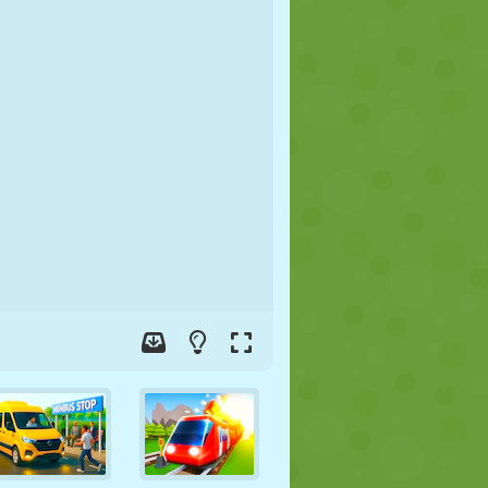
FUSSBALL
WELTRAUM
STICKMAN
KRIEG
WRESTLING
ZOMBIE