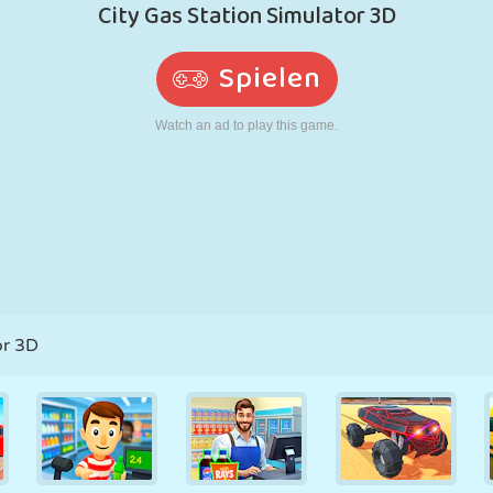
RETRO
ROBOTER
LAUFEN
SCHULE
SCHIESSEN
TENNIS
TIC TAC TOE
TOUCHSCREEN
TURM
LKW
or 3D