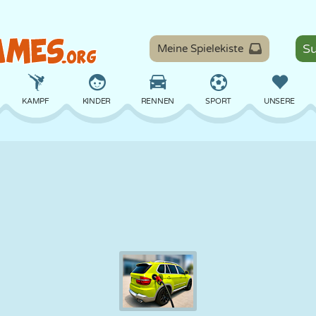
Meine Spielekiste
KAMPF
KINDER
RENNEN
SPORT
UNSERE
BALANCE
BASKETBALL
SCHLACHT
BILLARD
BRETT
VERTEIDIGUNG
DINOSAURIER
FAHREN
LERNEN
ESCAPE
MATHE
LABYRINTH
MONSTER
MOTORRAD
ONLINE