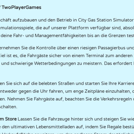
uf TwoPlayerGames
schäft aufzubauen und den Betrieb in City Gas Station Simulator
imulationsspiele, die auf unserer Plattform verfügbar sind, absol
ie deine Fahr- und Managementfähigkeiten bis an die Grenzen te
rnehmen Sie die Kontrolle über einen riesigen Passagierbus und
Ziel ist es, die Fahrgäste sicher von einem Terminal zum anderen
el und schwierige Wetterbedingungen zu meistern. Das erfordert
n Sie sich auf die belebten Straßen und starten Sie Ihre Karriere
ntweder gegen die Uhr fahren, um enge Zeitpläne einzuhalten, o
n. Nehmen Sie Fahrgäste auf, beachten Sie die Verkehrsregeln 
schalten.
am Store
Lassen Sie die Fahrzeuge hinter sich und steigen Sie 
e den ultimativen Lebensmittelladen auf, indem Sie Regale bestü