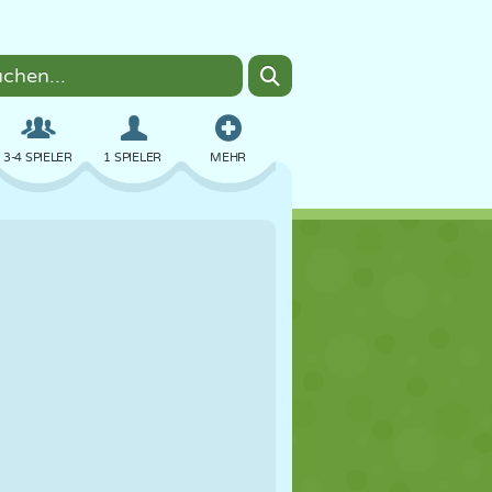
3-4 SPIELER
1 SPIELER
MEHR
BOMBER
BROWSER
AUTO
FLIEGEN
ESSEN
LUSTIG
PIXEL ART
PLATTFORM
POOL