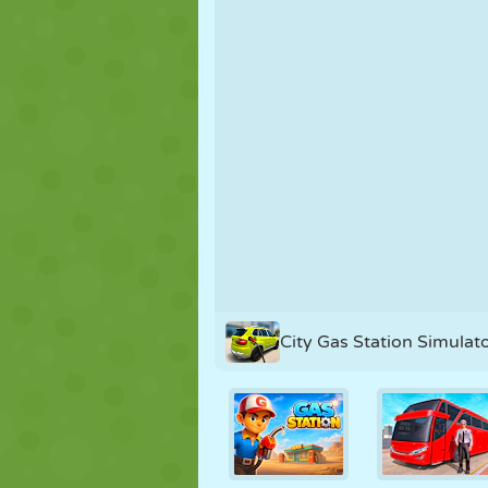
PUPPEN
RÄTSEL
REAKTION
STRATEGIE
STUNT
PANZER
City Gas Station Simulat