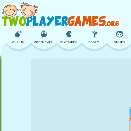
ACTION
ABENTEUER
KLASSIKER
KAMPF
KINDER
3D
FLUGZEUG
ALIEN
BALANCE
BASKETBALL
SCHLOSS
SCHACH
CRAZY
VERTEIDIGUNG
DINOSAURIER
MÄDCHEN
GOLF
SPRINGEN
MATHE
LABYRINTH