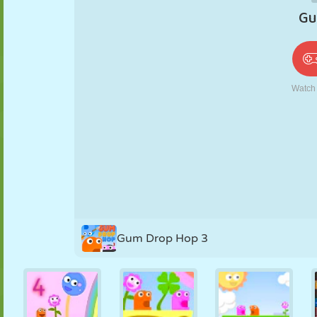
PUPPEN
RÄTSEL
REAKTION
RETRO
ROBOTER
STRATEGIE
STUNT
PANZER
TENNIS
TIC TAC TOE
Gum Drop Hop 3