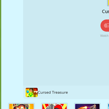
PUPPEN
RÄTSEL
REAKTION
RETRO
ROBOTER
STRATEGIE
STUNT
PANZER
TENNIS
TIC TAC TOE
Cursed Treasure