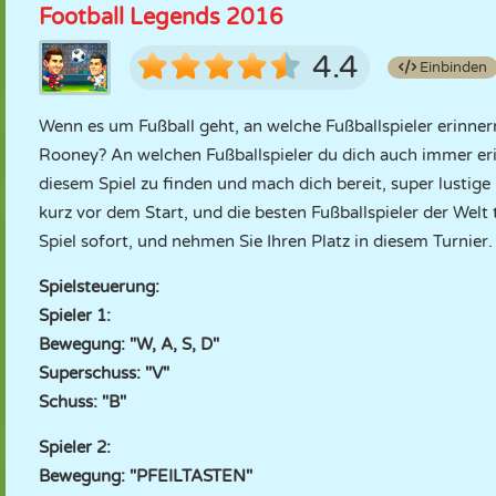
Football Legends 2016
4.4
Einbinden
Wenn es um Fußball geht, an welche Fußballspieler erinner
Rooney? An welchen Fußballspieler du dich auch immer erin
diesem Spiel zu finden und mach dich bereit, super lustige
kurz vor dem Start, und die besten Fußballspieler der Welt 
Spiel sofort, und nehmen Sie Ihren Platz in diesem Turnier.
Spielsteuerung:
Spieler 1:
Bewegung: "W, A, S, D"
Superschuss: "V"
Schuss: "B"
Spieler 2:
Bewegung: "PFEILTASTEN"