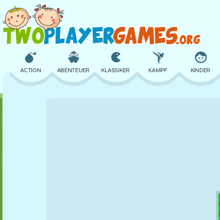
ACTION
ABENTEUER
KLASSIKER
KAMPF
KINDER
3D
FLUGZEUG
ALIEN
BALANCE
BASKETBALL
SCHLOSS
SCHACH
CRAZY
VERTEIDIGUNG
DINOSAURIER
MÄDCHEN
GOLF
SPRINGEN
MATHE
LABYRINTH