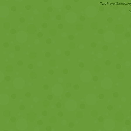
TwoPlayerGames.org 
V