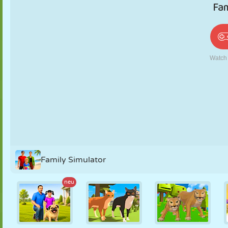
PUPPEN
RÄTSEL
REAKTION
RETRO
ROBOTER
STRATEGIE
STUNT
PANZER
TENNIS
TIC TAC TOE
Family Simulator
neu