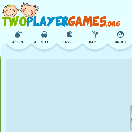
ACTION
ABENTEUER
KLASSIKER
KAMPF
KINDER
3D
FLUGZEUG
ALIEN
BALANCE
BASKETBALL
SCHLOSS
SCHACH
CRAZY
VERTEIDIGUNG
DINOSAURIER
MÄDCHEN
GOLF
SPRINGEN
MATHE
LABYRINTH