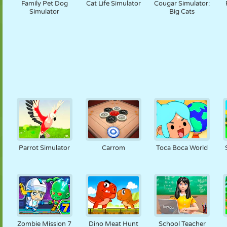
Family Pet Dog
Cat Life Simulator
Cougar Simulator:
Simulator
Big Cats
Parrot Simulator
Carrom
Toca Boca World
Zombie Mission 7
Dino Meat Hunt
School Teacher