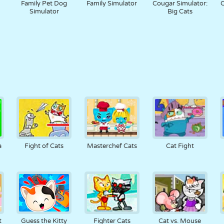
Family Pet Dog
Family Simulator
Cougar Simulator:
C
Simulator
Big Cats
a
Fight of Cats
Masterchef Cats
Cat Fight
t
Guess the Kitty
Fighter Cats
Cat vs. Mouse