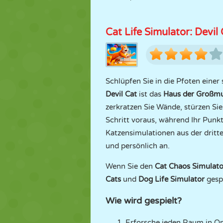
Cat Life Simulator: Devil
Schlüpfen Sie in die Pfoten einer
Devil Cat
ist das
Haus der Großmu
zerkratzen Sie Wände, stürzen Si
Schritt voraus, während Ihr Punk
Katzensimulationen aus der dritte
und persönlich an.
Wenn Sie den
Cat Chaos Simulato
Cats
und
Dog Life Simulator
gespi
Wie wird gespielt?
Erforsche jeden Raum in Om