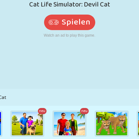
RETRO
ROBOTER
LAUFEN
SCHULE
SCHIESSEN
TENNIS
TIC TAC TOE
TOUCHSCREEN
TURM
LKW
Cat
neu
neu