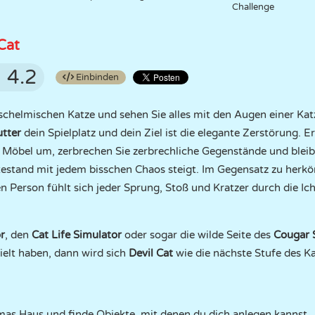
Challenge
 Cat
4.2
Einbinden
 schelmischen Katze und sehen Sie alles mit den Augen einer Kat
tter
dein Spielplatz und dein Ziel ist die elegante Zerstörung. 
e Möbel um, zerbrechen Sie zerbrechliche Gegenstände und blei
testand mit jedem bisschen Chaos steigt. Im Gegensatz zu her
n Person fühlt sich jeder Sprung, Stoß und Kratzer durch die Ic
r
, den
Cat Life Simulator
oder sogar die wilde Seite des
Cougar 
elt haben, dann wird sich
Devil Cat
wie die nächste Stufe des K
as Haus und finde Objekte, mit denen du dich anlegen kannst.