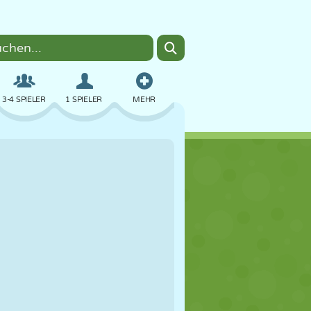
3-4 SPIELER
1 SPIELER
MEHR
BOMBER
BROWSER
AUTO
FLIEGEN
ESSEN
LUSTIG
PIXEL ART
PLATTFORM
POOL