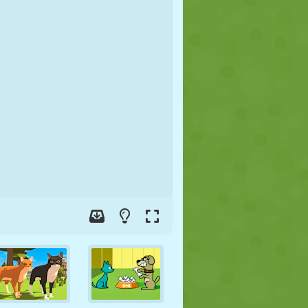
FUSSBALL
WELTRAUM
STICKMAN
KRIEG
WRESTLING
ZOMBIE