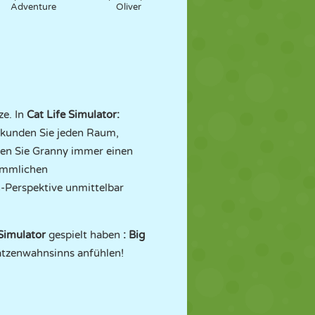
Adventure
Oliver
ze. In
Cat Life Simulator:
Erkunden Sie jeden Raum,
ben Sie Granny immer einen
kömmlichen
h-Perspektive unmittelbar
Simulator
gespielt haben
:
Big
atzenwahnsinns anfühlen!