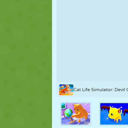
PUPPEN
RÄTSEL
REAKTION
STRATEGIE
STUNT
PANZER
Cat Life Simulator: Devil 