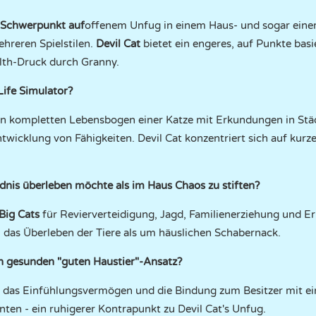
r Schwerpunkt auf
offenem Unfug in einem Haus- und sogar ein
reren Spielstilen.
Devil Cat
bietet ein engeres, auf Punkte bas
lth-Druck durch Granny.
Life Simulator?
 kompletten Lebensbogen einer Katze mit Erkundungen in Städ
wicklung von Fähigkeiten. Devil Cat konzentriert sich auf kurz
ildnis überleben möchte als im Haus Chaos zu stiften?
Big Cats
für Revierverteidigung, Jagd, Familienerziehung und E
 das Überleben der Tiere als um häuslichen Schabernack.
n gesunden "guten Haustier"-Ansatz?
 das Einfühlungsvermögen und die Bindung zum Besitzer mit ei
en - ein ruhigerer Kontrapunkt zu Devil Cat's Unfug.