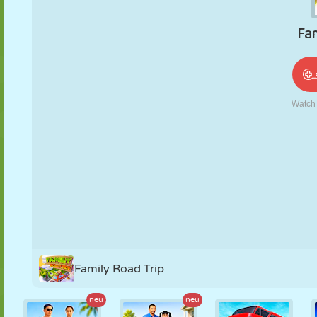
PUPPEN
RÄTSEL
REAKTION
RETRO
ROBOTER
STRATEGIE
STUNT
PANZER
TENNIS
TIC TAC TOE
Family Road Trip
neu
neu