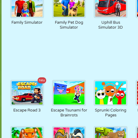
Family Simulator
Family Pet Dog
Uphill Bus
Simulator
Simulator 3D
neu
Escape Road 3
Escape Tsunami for
Sprunki Coloring
Brainrots
Pages