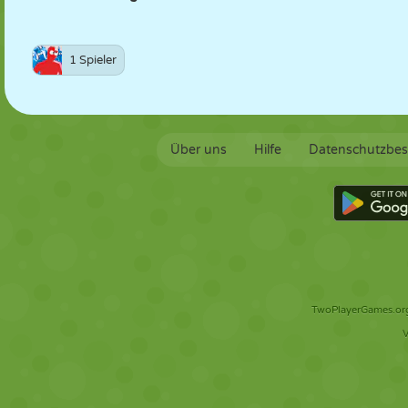
1 Spieler
Über uns
Hilfe
Datenschutzbe
TwoPlayerGames.org 
V