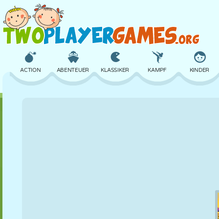
ACTION
ABENTEUER
KLASSIKER
KAMPF
KINDER
3D
FLUGZEUG
ALIEN
BALANCE
BASKETBALL
SCHLOSS
SCHACH
CRAZY
VERTEIDIGUNG
DINOSAURIER
MÄDCHEN
GOLF
SPRINGEN
MATHE
LABYRINTH