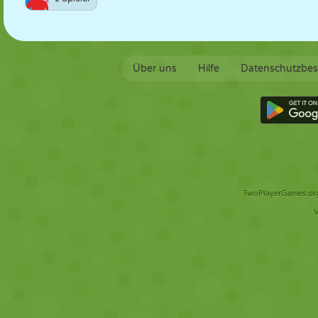
Über uns
Hilfe
Datenschutzbe
TwoPlayerGames.org 
V