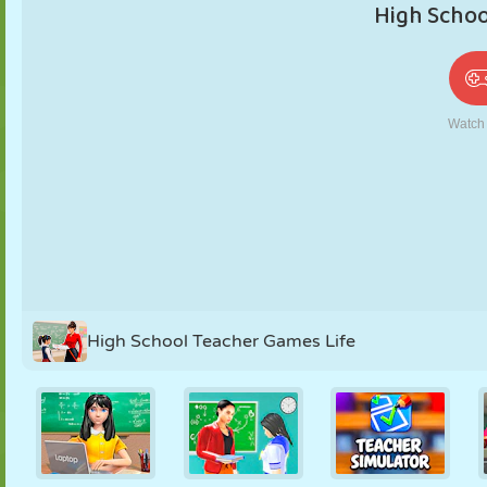
PUPPEN
RÄTSEL
REAKTION
RETRO
ROBOTER
STRATEGIE
STUNT
PANZER
TENNIS
TIC TAC TOE
High School Teacher Games Life