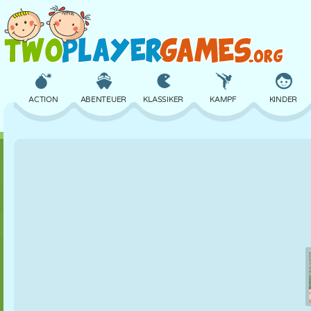
ACTION
ABENTEUER
KLASSIKER
KAMPF
KINDER
3D
FLUGZEUG
ALIEN
BALANCE
BASKETBALL
SCHLOSS
SCHACH
CRAZY
VERTEIDIGUNG
DINOSAURIER
MÄDCHEN
GOLF
SPRINGEN
MATHE
LABYRINTH