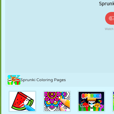
PUPPEN
RÄTSEL
REAKTION
RETRO
ROBOTER
STRATEGIE
STUNT
PANZER
TENNIS
TIC TAC TOE
Sprunki Coloring Pages