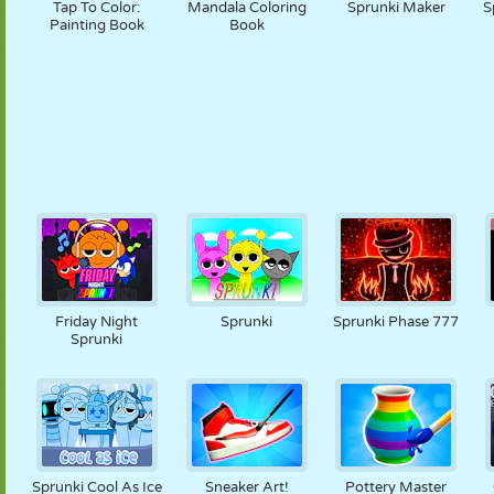
Tap To Color:
Mandala Coloring
Sprunki Maker
S
Painting Book
Book
Friday Night
Sprunki
Sprunki Phase 777
Sprunki
Sprunki Cool As Ice
Sneaker Art!
Pottery Master