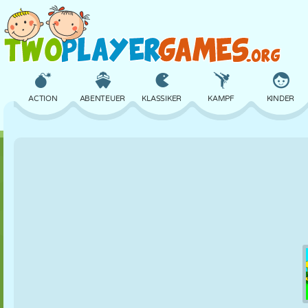
ACTION
ABENTEUER
KLASSIKER
KAMPF
KINDER
3D
FLUGZEUG
ALIEN
BALANCE
BASKETBALL
SCHLOSS
SCHACH
CRAZY
VERTEIDIGUNG
DINOSAURIER
MÄDCHEN
GOLF
SPRINGEN
MATHE
LABYRINTH