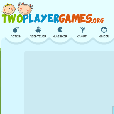
ACTION
ABENTEUER
KLASSIKER
KAMPF
KINDER
3D
FLUGZEUG
ALIEN
BALANCE
BASKETBALL
SCHLOSS
SCHACH
CRAZY
VERTEIDIGUNG
DINOSAURIER
MÄDCHEN
GOLF
SPRINGEN
MATHE
LABYRINTH