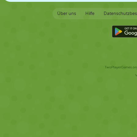
Über uns
Hilfe
Datenschutzbe
TwoPlayerGames.org 
V