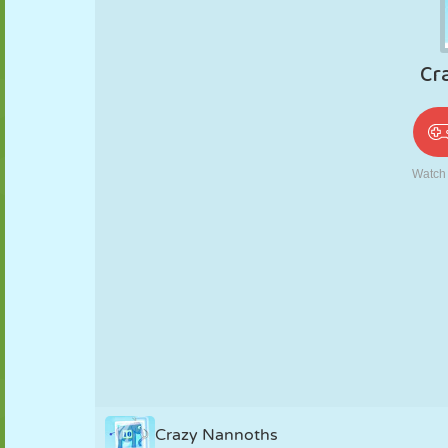
PUPPEN
RÄTSEL
REAKTION
RETRO
ROBOTER
STRATEGIE
STUNT
PANZER
TENNIS
TIC TAC TOE
Crazy Nannoths