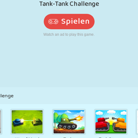
RETRO
ROBOTER
LAUFEN
SCHULE
SCHIESSEN
TENNIS
TIC TAC TOE
TOUCHSCREEN
TURM
LKW
llenge