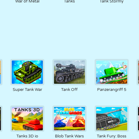
War of Metal
Tanks
Tank Stormy
Super Tank War
Tank Off
Panzerangriff 5
Tanks 3D io
Blob Tank Wars
Tank Fury: Boss