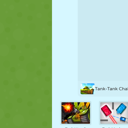
PUPPEN
RÄTSEL
REAKTION
STRATEGIE
STUNT
PANZER
Tank-Tank Cha