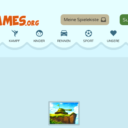
Meine Spielekiste
KAMPF
KINDER
RENNEN
SPORT
UNSERE
BALANCE
BASKETBALL
SCHLACHT
BILLARD
BRETT
VERTEIDIGUNG
DINOSAURIER
FAHREN
LERNEN
ESCAPE
MATHE
LABYRINTH
MONSTER
MOTORRAD
ONLINE