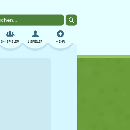
3-4 SPIELER
1 SPIELER
MEHR
BOMBER
BROWSER
AUTO
FLIEGEN
ESSEN
LUSTIG
PIXEL ART
PLATTFORM
POOL