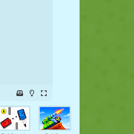
FUSSBALL
WELTRAUM
STICKMAN
KRIEG
WRESTLING
ZOMBIE