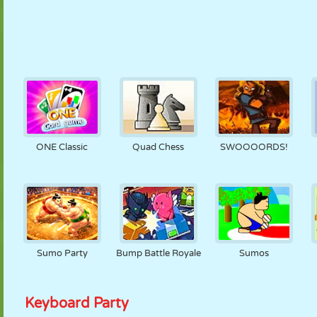
ONE Classic
Quad Chess
SWOOOORDS!
Sumo Party
Bump Battle Royale
Sumos
Keyboard Party