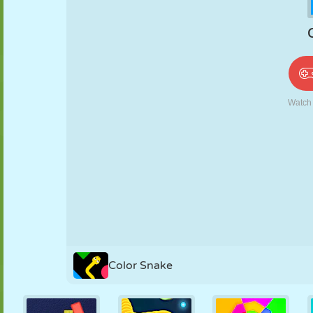
PUPPEN
RÄTSEL
REAKTION
RETRO
ROBOTER
STRATEGIE
STUNT
PANZER
TENNIS
TIC TAC TOE
Color Snake