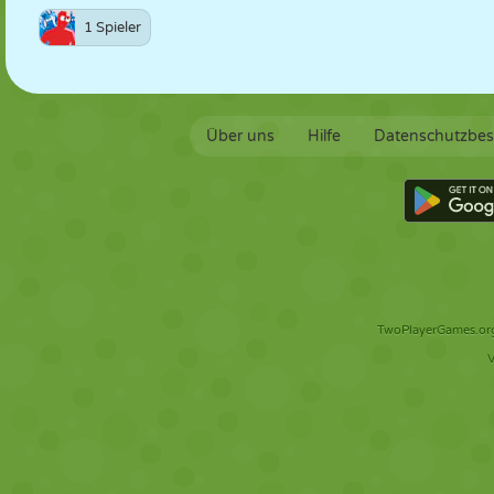
1 Spieler
Über uns
Hilfe
Datenschutzbe
TwoPlayerGames.org 
V