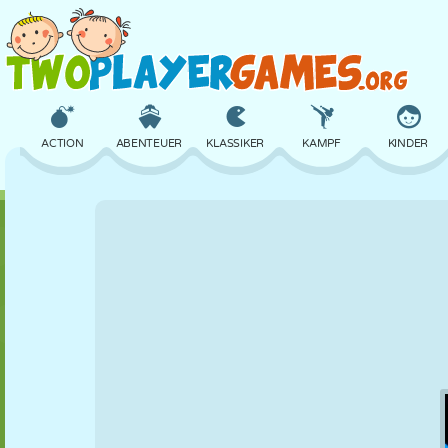
ACTION
ABENTEUER
KLASSIKER
KAMPF
KINDER
3D
FLUGZEUG
ALIEN
BALANCE
BASKETBALL
SCHLOSS
SCHACH
CRAZY
VERTEIDIGUNG
DINOSAURIER
MÄDCHEN
GOLF
SPRINGEN
MATHE
LABYRINTH