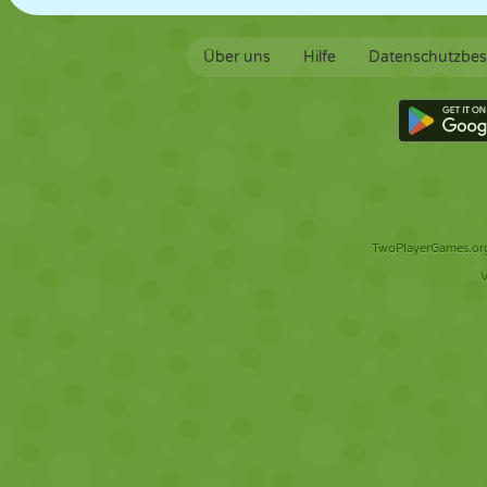
Über uns
Hilfe
Datenschutzbe
TwoPlayerGames.org 
V