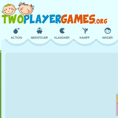
ACTION
ABENTEUER
KLASSIKER
KAMPF
KINDER
3D
FLUGZEUG
ALIEN
BALANCE
BASKETBALL
SCHLOSS
SCHACH
CRAZY
VERTEIDIGUNG
DINOSAURIER
MÄDCHEN
GOLF
SPRINGEN
MATHE
LABYRINTH