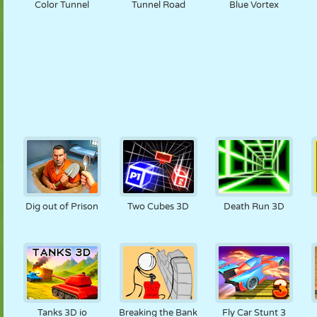
Color Tunnel
Tunnel Road
Blue Vortex
Dig out of Prison
Two Cubes 3D
Death Run 3D
Tanks 3D io
Breaking the Bank
Fly Car Stunt 3