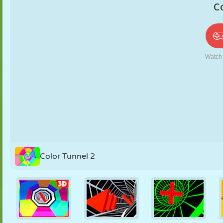
PUPPEN
RÄTSEL
REAKTION
RETRO
ROBOTER
STRATEGIE
STUNT
PANZER
TENNIS
TIC TAC TOE
Color Tunnel 2