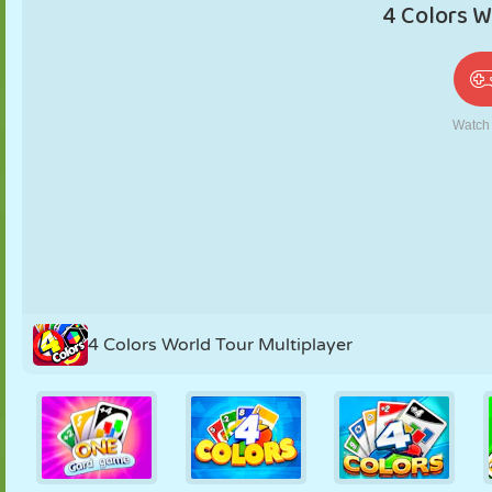
PUPPEN
RÄTSEL
REAKTION
RETRO
ROBOTER
STRATEGIE
STUNT
PANZER
TENNIS
TIC TAC TOE
4 Colors World Tour Multiplayer