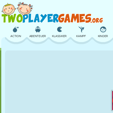
ACTION
ABENTEUER
KLASSIKER
KAMPF
KINDER
3D
FLUGZEUG
ALIEN
BALANCE
BASKETBALL
SCHLOSS
SCHACH
CRAZY
VERTEIDIGUNG
DINOSAURIER
MÄDCHEN
GOLF
SPRINGEN
MATHE
LABYRINTH