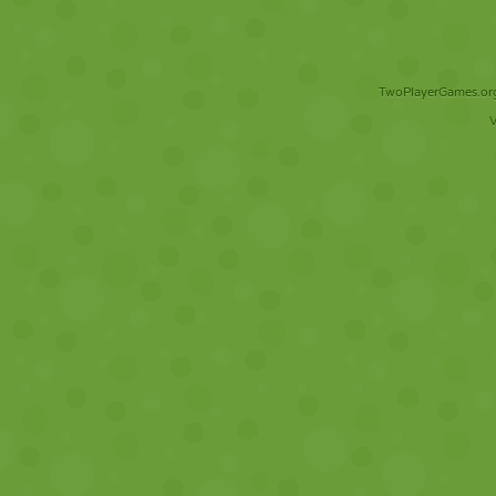
TwoPlayerGames.org 
V