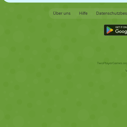
Über uns
Hilfe
Datenschutzbe
TwoPlayerGames.org 
V