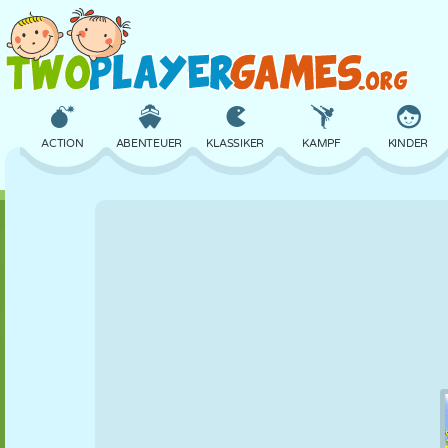
ACTION
ABENTEUER
KLASSIKER
KAMPF
KINDER
3D
FLUGZEUG
ALIEN
BALANCE
BASKETBALL
SCHLOSS
SCHACH
CRAZY
VERTEIDIGUNG
DINOSAURIER
MÄDCHEN
GOLF
SPRINGEN
MATHE
LABYRINTH