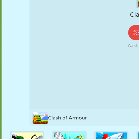
PUPPEN
RÄTSEL
REAKTION
RETRO
ROBOTER
STRATEGIE
STUNT
PANZER
TENNIS
TIC TAC TOE
Clash of Armour