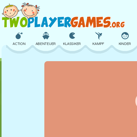
ACTION
ABENTEUER
KLASSIKER
KAMPF
KINDER
3D
FLUGZEUG
ALIEN
BALANCE
BASKETBALL
SCHLOSS
SCHACH
CRAZY
VERTEIDIGUNG
DINOSAURIER
MÄDCHEN
GOLF
SPRINGEN
MATHE
LABYRINTH