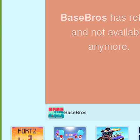
PUPPEN
RÄTSEL
REAKTION
RETRO
ROBOTER
STRATEGIE
STUNT
PANZER
TENNIS
TIC TAC TOE
BaseBros