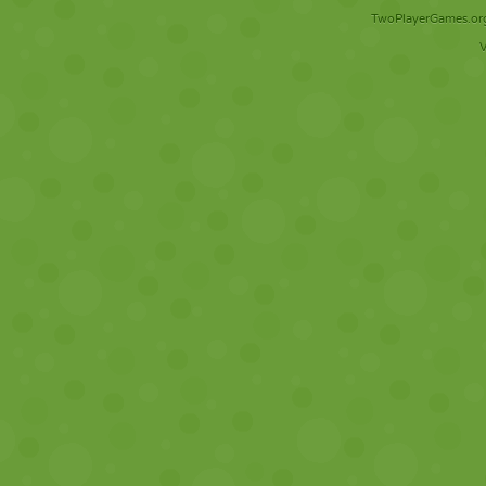
TwoPlayerGames.org 
V