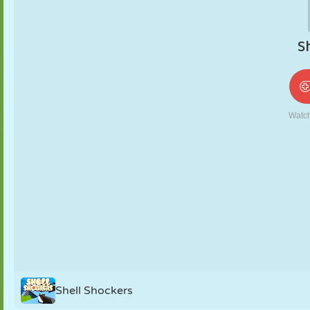
PUPPEN
RÄTSEL
REAKTION
RETRO
ROBOTER
STRATEGIE
STUNT
PANZER
TENNIS
TIC TAC TOE
Shell Shockers