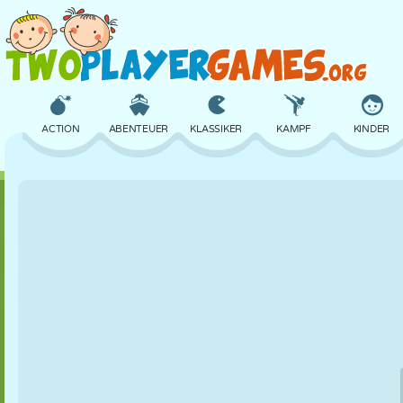
ACTION
ABENTEUER
KLASSIKER
KAMPF
KINDER
3D
FLUGZEUG
ALIEN
BALANCE
BASKETBAL
SCHLOSS
SCHACH
CRAZY
VERTEIDIGUNG
DINOSAURIE
MÄDCHEN
GOLF
SPRINGEN
MATHE
LABYRINTH