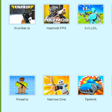
Krunker.io
Hazmob FPS
1v1.LOL
Poxel io
Narrow One
TankHit