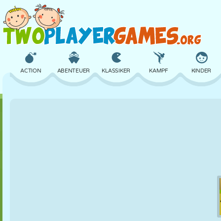
ACTION
ABENTEUER
KLASSIKER
KAMPF
KINDER
3D
FLUGZEUG
ALIEN
BALANCE
BASKETBALL
SCHLOSS
SCHACH
CRAZY
VERTEIDIGUNG
DINOSAURIER
MÄDCHEN
GOLF
SPRINGEN
MATHE
LABYRINTH