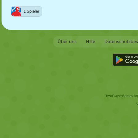
1 Spieler
Über uns
Hilfe
Datenschutzbe
TwoPlayerGames.org 
V