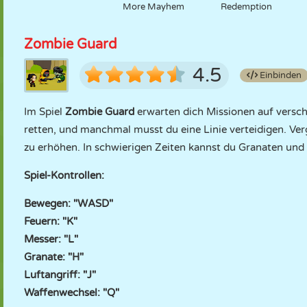
More Mayhem
Redemption
Zombie Guard
4.5
Einbinden
Im Spiel
Zombie Guard
erwarten dich Missionen auf versc
retten, und manchmal musst du eine Linie verteidigen. Ver
zu erhöhen. In schwierigen Zeiten kannst du Granaten und 
Spiel-Kontrollen:
Bewegen: "WASD"
Feuern: "K"
Messer: "L"
Granate: "H"
Luftangriff: "J"
Waffenwechsel: "Q"