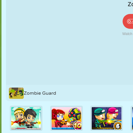
PUPPEN
RÄTSEL
REAKTION
RETRO
ROBOTER
STRATEGIE
STUNT
PANZER
TENNIS
TIC TAC TOE
Zombie Guard