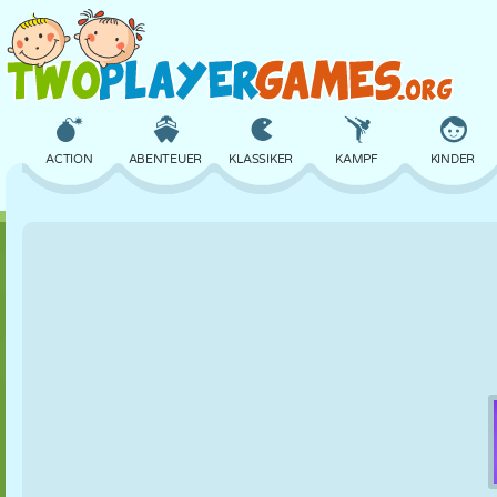
ACTION
ABENTEUER
KLASSIKER
KAMPF
KINDER
3D
FLUGZEUG
ALIEN
BALANCE
BASKETBALL
SCHLOSS
SCHACH
CRAZY
VERTEIDIGUNG
DINOSAURIER
MÄDCHEN
GOLF
SPRINGEN
MATHE
LABYRINTH