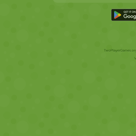
TwoPlayerGames.org 
V