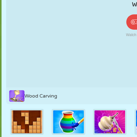
PUPPEN
RÄTSEL
REAKTION
RETRO
ROBOTER
STRATEGIE
STUNT
PANZER
TENNIS
TIC TAC TOE
Wood Carving