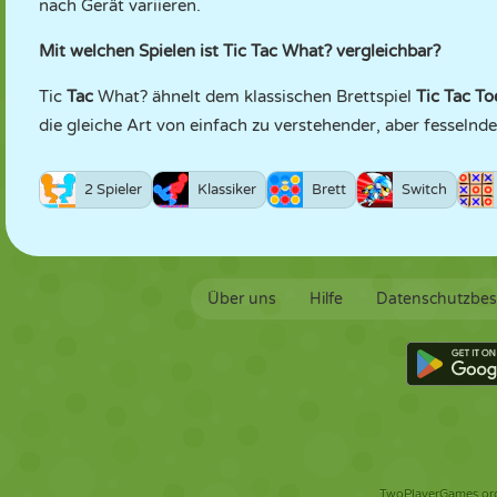
nach Gerät variieren.
Mit welchen Spielen ist Tic Tac What? vergleichbar?
Tic
Tac
What? ähnelt dem klassischen Brettspiel
Tic Tac T
die gleiche Art von einfach zu verstehender, aber fesseln
2 Spieler
Klassiker
Brett
Switch
Über uns
Hilfe
Datenschutzbe
TwoPlayerGames.org 