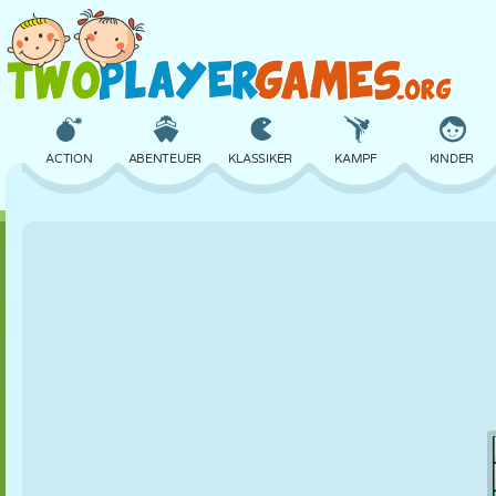
ACTION
ABENTEUER
KLASSIKER
KAMPF
KINDER
3D
FLUGZEUG
ALIEN
BALANCE
BASKETBALL
SCHLOSS
SCHACH
CRAZY
VERTEIDIGUNG
DINOSAURIER
MÄDCHEN
GOLF
SPRINGEN
MATHE
LABYRINTH