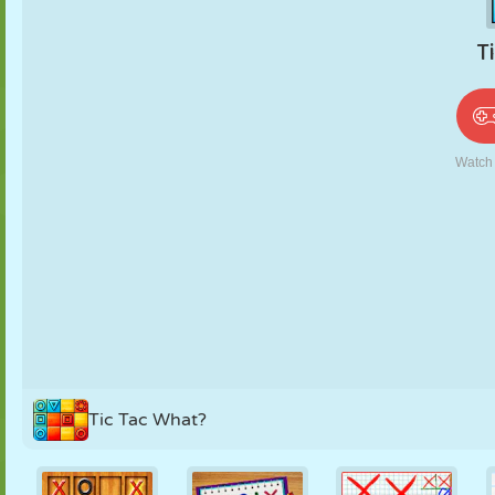
PUPPEN
RÄTSEL
REAKTION
RETRO
ROBOTER
STRATEGIE
STUNT
PANZER
TENNIS
TIC TAC TOE
Tic Tac What?