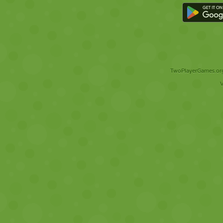
TwoPlayerGames.org 
V