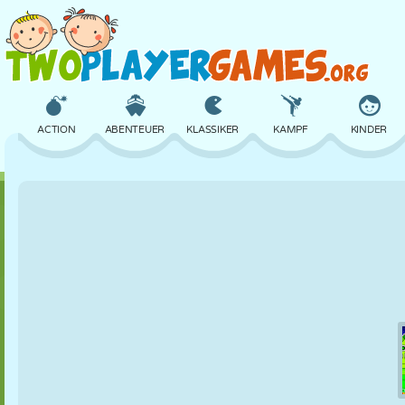
ACTION
ABENTEUER
KLASSIKER
KAMPF
KINDER
3D
FLUGZEUG
ALIEN
BALANCE
BASKETBALL
SCHLOSS
SCHACH
CRAZY
VERTEIDIGUNG
DINOSAURIER
MÄDCHEN
GOLF
SPRINGEN
MATHE
LABYRINTH