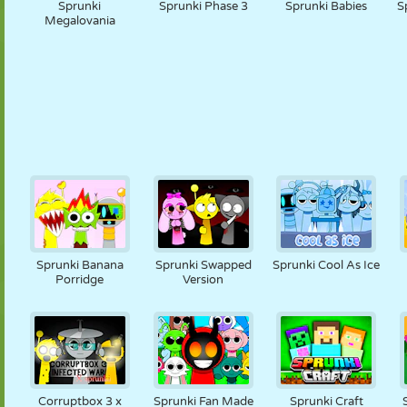
Sprunki
Sprunki Phase 3
Sprunki Babies
S
Megalovania
Sprunki Banana
Sprunki Swapped
Sprunki Cool As Ice
Porridge
Version
Corruptbox 3 x
Sprunki Fan Made
Sprunki Craft