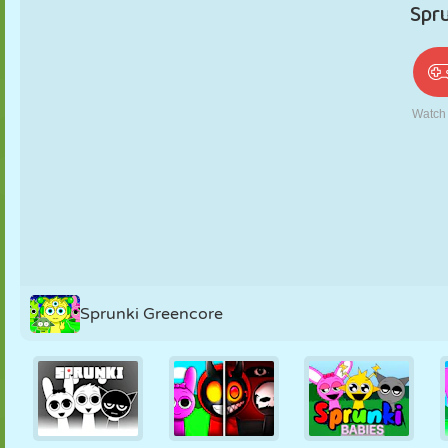
PUPPEN
RÄTSEL
REAKTION
RETRO
ROBOTER
STRATEGIE
STUNT
PANZER
TENNIS
TIC TAC TOE
Sprunki Greencore