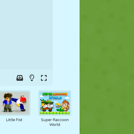
FUSSBALL
WELTRAUM
STICKMAN
KRIEG
WRESTLING
ZOMBIE
Little Fist
Super Raccoon
World