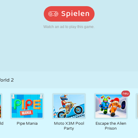
RETRO
ROBOTER
LAUFEN
SCHULE
SCHIESSEN
TENNIS
TIC TAC TOE
TOUCHSCREEN
TURM
LKW
orld 2
neu
ld
Pipe Mania
Moto X3M Pool
Escape the Alien
Party
Prison