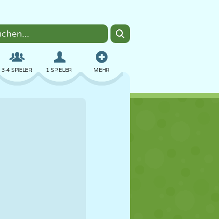
3-4 SPIELER
1 SPIELER
MEHR
BOMBER
BROWSER
AUTO
FLIEGEN
ESSEN
LUSTIG
PIXEL ART
PLATTFORM
POOL