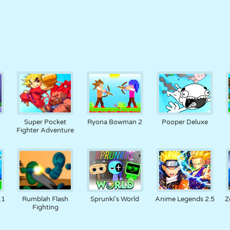
2
Super Pocket
Ryona Bowman 2
Pooper Deluxe
Fighter Adventure
11
Rumblah Flash
Sprunki's World
Anime Legends 2.5
Z
Fighting