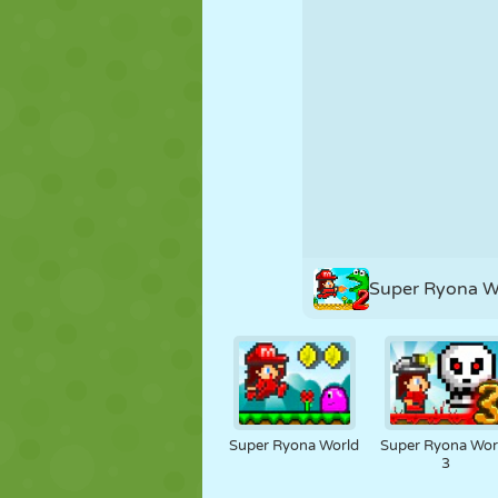
PUPPEN
RÄTSEL
REAKTION
STRATEGIE
STUNT
PANZER
Super Ryona W
Super Ryona World
Super Ryona Wor
3