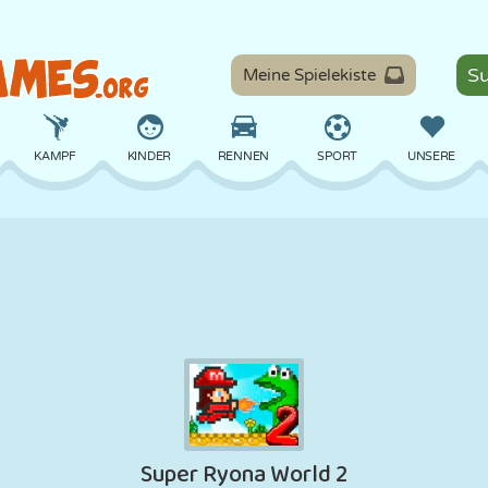
Meine Spielekiste
KAMPF
KINDER
RENNEN
SPORT
UNSERE
BALANCE
BASKETBALL
SCHLACHT
BILLARD
BRETT
VERTEIDIGUNG
DINOSAURIER
FAHREN
LERNEN
ESCAPE
MATHE
LABYRINTH
MONSTER
MOTORRAD
ONLINE