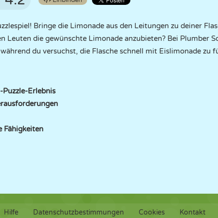
4.2
Einbinden
zzlespiel! Bringe die Limonade aus den Leitungen zu deiner Fla
den Leuten die gewünschte Limonade anzubieten? Bei Plumber So
, während du versuchst, die Flasche schnell mit Eislimonade zu fü
Puzzle-Erlebnis
erausforderungen
e Fähigkeiten
Hilfe
Datenschutzbestimmungen
Cookies
Kontakt