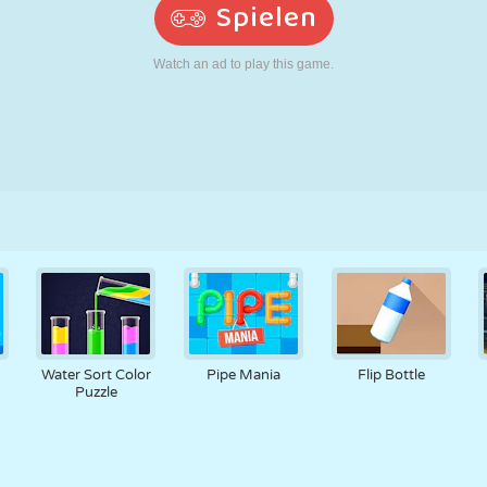
RETRO
ROBOTER
LAUFEN
SCHULE
SCHIESSEN
TENNIS
TIC TAC TOE
TOUCHSCREEN
TURM
LKW
Water Sort Color
Pipe Mania
Flip Bottle
Puzzle