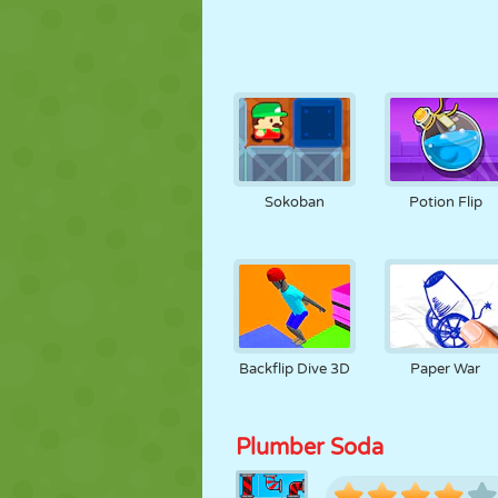
Sokoban
Potion Flip
Backflip Dive 3D
Paper War
Plumber Soda