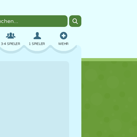
3-4 SPIELER
1 SPIELER
MEHR
BOMBER
BROWSER
AUTO
FLIEGEN
ESSEN
LUSTIG
PIXEL ART
PLATTFORM
POOL