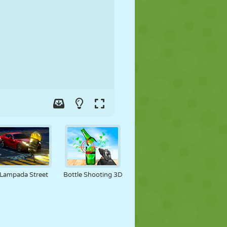
FUSSBALL
WELTRAUM
STICKMAN
KRIEG
WRESTLING
ZOMBIE
Lampada Street
Bottle Shooting 3D