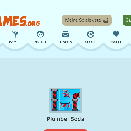
Meine Spielekiste
KAMPF
KINDER
RENNEN
SPORT
UNSERE
BALANCE
BASKETBALL
SCHLACHT
BILLARD
BRETT
VERTEIDIGUNG
DINOSAURIER
FAHREN
LERNEN
ESCAPE
MATHE
LABYRINTH
MONSTER
MOTORRAD
ONLINE