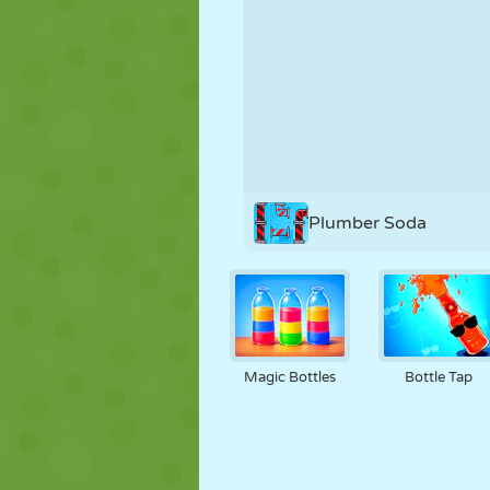
PUPPEN
RÄTSEL
REAKTION
STRATEGIE
STUNT
PANZER
Plumber Soda
Magic Bottles
Bottle Tap